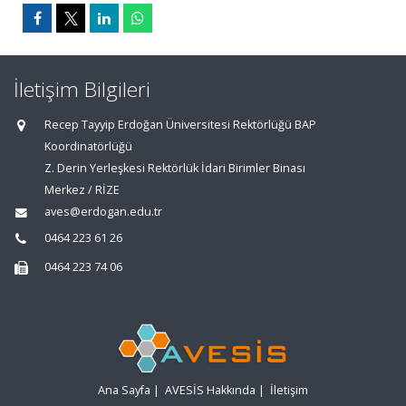
İletişim Bilgileri
Recep Tayyip Erdoğan Üniversitesi Rektörlüğü BAP
Koordinatörlüğü
Z. Derin Yerleşkesi Rektörlük İdari Birimler Binası
Merkez / RİZE
aves@erdogan.edu.tr
0464 223 61 26
0464 223 74 06
Ana Sayfa
|
AVESİS Hakkında
|
İletişim