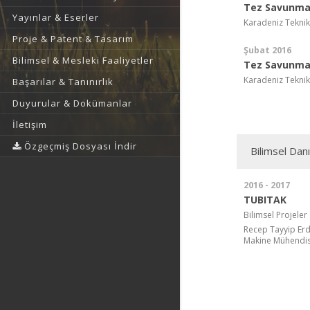
Tez Savunma 
Yayınlar & Eserler
Karadeniz Teknik
Proje & Patent & Tasarım
Şubat 2016
Bilimsel & Mesleki Faaliyetler
Tez Savunma 
Karadeniz Teknik
Başarılar & Tanınırlık
Duyurular & Dokümanlar
İletişim
Özgeçmiş Dosyası İndir
Bilimsel Danı
2016 - 2017
TUBITAK
Bilimsel Projeler
Recep Tayyip Erd
Makine Mühendisl