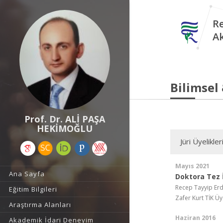
Re
A
Bilimsel
Prof. Dr. ALİ PAŞA
HEKİMOĞLU
Jüri Üyelikler
Mayıs 2021
Ana Sayfa
Doktora Tez İ
Recep Tayyip Erd
Eğitim Bilgileri
Zafer Kurt TİK Üy
Araştırma Alanları
Haziran 2016
Akademik İdari Deneyim