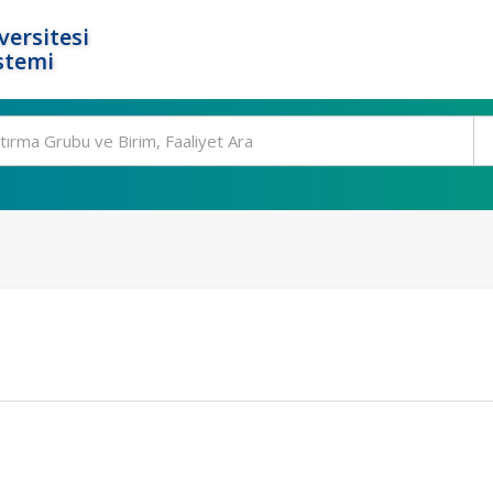
ersitesi
stemi