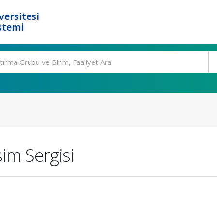
ersitesi
stemi
sim Sergisi