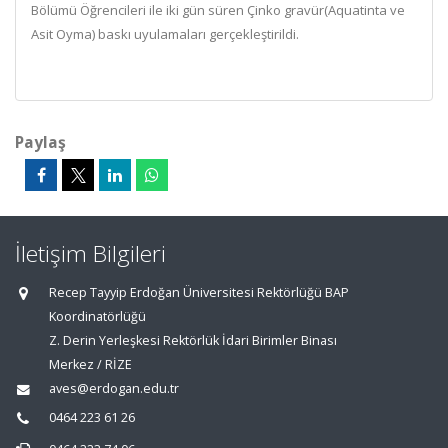
Bölümü Öğrencileri ile iki gün süren Çinko gravür(Aquatinta ve
Asit Oyma) baskı uyulamaları gerçekleştirildi.
Paylaş
İletişim Bilgileri
Recep Tayyip Erdoğan Üniversitesi Rektörlüğü BAP
Koordinatörlüğü
Z. Derin Yerleşkesi Rektörlük İdari Birimler Binası
Merkez / RİZE
aves@erdogan.edu.tr
0464 223 61 26