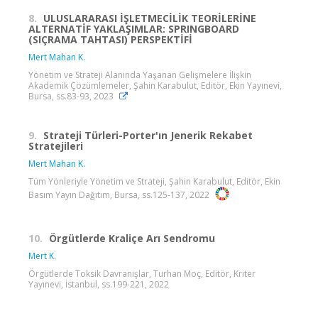
8.
ULUSLARARASI İŞLETMECİLİK TEORİLERİNE
ALTERNATİF YAKLAŞIMLAR: SPRINGBOARD
(SIÇRAMA TAHTASI) PERSPEKTİFİ
Mert Mahan K.
Yönetim ve Strateji Alanında Yaşanan Gelişmelere İlişkin
Akademik Çözümlemeler, Şahin Karabulut, Editör, Ekin Yayınevi,
Bursa, ss.83-93, 2023
9.
Strateji Türleri-Porter'ın Jenerik Rekabet
Stratejileri
Mert Mahan K.
Tüm Yönleriyle Yönetim ve Strateji, Şahin Karabulut, Editör, Ekin
Basım Yayın Dağıtım, Bursa, ss.125-137, 2022
10.
Örgütlerde Kraliçe Arı Sendromu
Mert K.
Örgütlerde Toksik Davranışlar, Turhan Moç, Editör, Kriter
Yayınevi, İstanbul, ss.199-221, 2022