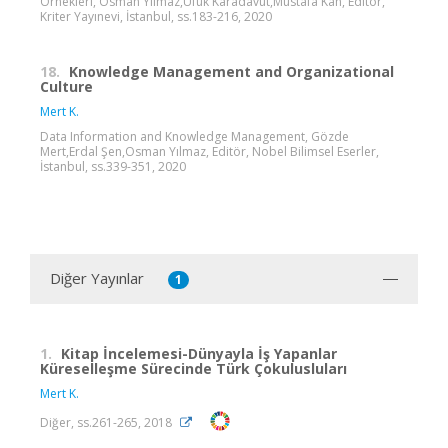
Örnekleri, Osman Yılmaz,Ufuk Karadavut,Mustafa Kan, Editör,
Kriter Yayınevi, İstanbul, ss.183-216, 2020
18.
Knowledge Management and Organizational
Culture
Mert K.
Data Information and Knowledge Management, Gözde
Mert,Erdal Şen,Osman Yılmaz, Editör, Nobel Bilimsel Eserler,
İstanbul, ss.339-351, 2020
Diğer Yayınlar
1
1.
Kitap İncelemesi-Dünyayla İş Yapanlar
Küreselleşme Sürecinde Türk Çokulusluları
Mert K.
Diğer, ss.261-265, 2018