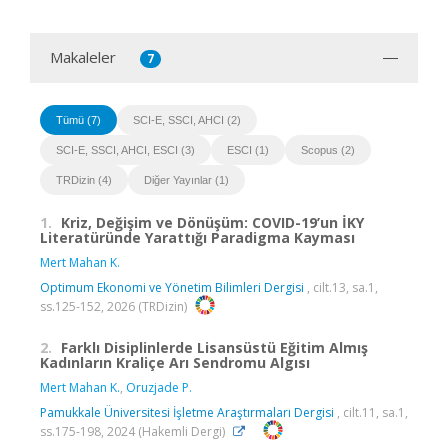
Makaleler
7
Tümü (7)
SCI-E, SSCI, AHCI (2)
SCI-E, SSCI, AHCI, ESCI (3)
ESCI (1)
Scopus (2)
TRDizin (4)
Diğer Yayınlar (1)
1.
Kriz, Değişim ve Dönüşüm: COVID-19’un İKY
Literatüründe Yarattığı Paradigma Kayması
Mert Mahan K.
Optimum Ekonomi ve Yönetim Bilimleri Dergisi
, cilt.13, sa.1,
ss.125-152, 2026 (TRDizin)
2.
Farklı Disiplinlerde Lisansüstü Eğitim Almış
Kadınların Kraliçe Arı Sendromu Algısı
Mert Mahan K.
,
Oruzjade P.
Pamukkale Üniversitesi İşletme Araştırmaları Dergisi
, cilt.11, sa.1,
ss.175-198, 2024 (Hakemli Dergi)