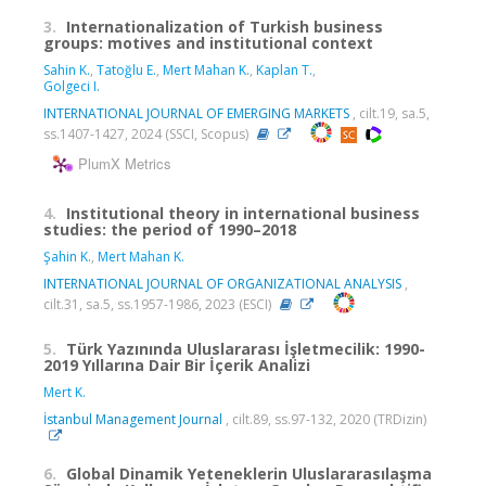
3.
Internationalization of Turkish business
groups: motives and institutional context
Sahin K.
,
Tatoğlu E.
,
Mert Mahan K.
,
Kaplan T.
,
Golgeci I.
INTERNATIONAL JOURNAL OF EMERGING MARKETS
, cilt.19, sa.5,
ss.1407-1427, 2024 (SSCI, Scopus)
PlumX Metrics
4.
Institutional theory in international business
studies: the period of 1990–2018
Şahin K.
,
Mert Mahan K.
INTERNATIONAL JOURNAL OF ORGANIZATIONAL ANALYSIS
,
cilt.31, sa.5, ss.1957-1986, 2023 (ESCI)
5.
Türk Yazınında Uluslararası İşletmecilik: 1990-
2019 Yıllarına Dair Bir İçerik Analizi
Mert K.
İstanbul Management Journal
, cilt.89, ss.97-132, 2020 (TRDizin)
6.
Global Dinamik Yeteneklerin Uluslararasılaşma