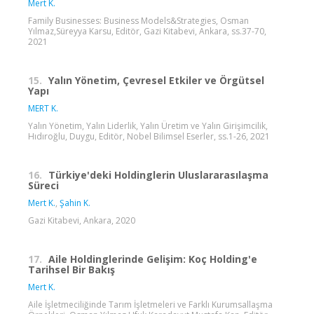
Mert K.
Family Businesses: Business Models&Strategies, Osman
Yılmaz,Süreyya Karsu, Editör, Gazi Kitabevi, Ankara, ss.37-70,
2021
15.
Yalın Yönetim, Çevresel Etkiler ve Örgütsel
Yapı
MERT K.
Yalın Yönetim, Yalın Liderlik, Yalın Üretim ve Yalın Girişimcilik,
Hıdıroğlu, Duygu, Editör, Nobel Bilimsel Eserler, ss.1-26, 2021
16.
Türkiye'deki Holdinglerin Uluslararasılaşma
Süreci
Mert K.
,
Şahin K.
Gazi Kitabevi, Ankara, 2020
17.
Aile Holdinglerinde Gelişim: Koç Holding'e
Tarihsel Bir Bakış
Mert K.
Aile İşletmeciliğinde Tarım İşletmeleri ve Farklı Kurumsallaşma