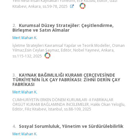
Yeni Nesil İnsan Kaynakları Yönetimi, Ece Kuzulu, Editör, Gazi
Kitabevi, Ankara, ss.59-78, 2025
2.
Kurumsal Düzey Stratejiler: Çeşitlendirme,
Birleşme ve Satın Almalar
Mert Mahan K.
İşletme Stratejileri Kavramsal Yapılar ve Teorik Modeller, Osman
Yılmaz,Esin Ceylan Şaşmaz, Editör, Nobel Yayınevi, Ankara,
ss.115-132, 2025
3.
KAYNAK BAĞIMLILIĞI KURAMI ÇERÇEVESİNDE
TÜRKİYE’NİN İLK ÇAY FABRİKASI: ZİHNİ DERİN ÇAY
FABRİKASI
Mert Mahan K.
CUMHURİYETİN ERKEN DÖNEM KURUMLARI -II FABRİKALAR
ÖRGÜT KURAMI BAĞLAMINDA İNCELEMELER, Hakkı Okan Yeloğlu,
Editör, Filiz Kitabevi, İstanbul, ss.88-109, 2025
4.
Sosyal Sorumluluk, Yönetim ve Sürdürülebilirlik
Mert Mahan K.