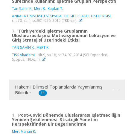
Sürecinde Kullanımı: İşletme Grupları Perspektifi
Tan Şahin K.
,
Mert K.
,
Kaplan T.
ANKARA UNIVERSITESI. SIYASAL BILGILER FAKULTESI DERGISI
,
cilt.70, sa.4, ss.931-956, 2015 (TRDizin)
7.
Türkiye'deki İşletme Gruplarının
Uluslararasılaşma Motivasyonunun Lokasyon ve
Giriş Stratejisi Üzerindeki Etkisi
TAN ŞAHİN K.
,
MERT K.
TİSK Akademi
, cilt.9, sa.18, ss.74-97, 2014 (SCI-Expanded,
Scopus, TRDizin)
Hakemli Bilimsel Toplantılarda Yayımlanmış
Bildiriler
11
1.
Post-Covid Dönemde Uluslararası İşletmeciliğin
Yeniden Şekillenmesi: Stratejik Yönetim
Perspektifinden Bir Değerlendirme
Mert Mahan K.