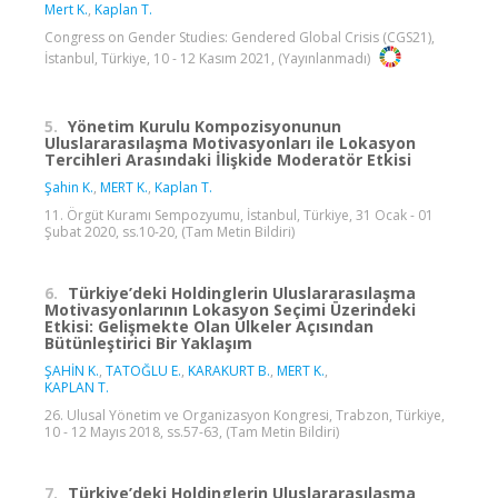
Mert K.
,
Kaplan T.
Congress on Gender Studies: Gendered Global Crisis (CGS21),
İstanbul, Türkiye, 10 - 12 Kasım 2021, (Yayınlanmadı)
5.
Yönetim Kurulu Kompozisyonunun
Uluslararasılaşma Motivasyonları ile Lokasyon
Tercihleri Arasındaki İlişkide Moderatör Etkisi
Şahin K.
,
MERT K.
,
Kaplan T.
11. Örgüt Kuramı Sempozyumu, İstanbul, Türkiye, 31 Ocak - 01
Şubat 2020, ss.10-20, (Tam Metin Bildiri)
6.
Türkiye’deki Holdinglerin Uluslararasılaşma
Motivasyonlarının Lokasyon Seçimi Üzerindeki
Etkisi: Gelişmekte Olan Ülkeler Açısından
Bütünleştirici Bir Yaklaşım
ŞAHİN K.
,
TATOĞLU E.
,
KARAKURT B.
,
MERT K.
,
KAPLAN T.
26. Ulusal Yönetim ve Organizasyon Kongresi, Trabzon, Türkiye,
10 - 12 Mayıs 2018, ss.57-63, (Tam Metin Bildiri)
7.
Türkiye’deki Holdinglerin Uluslararasılaşma