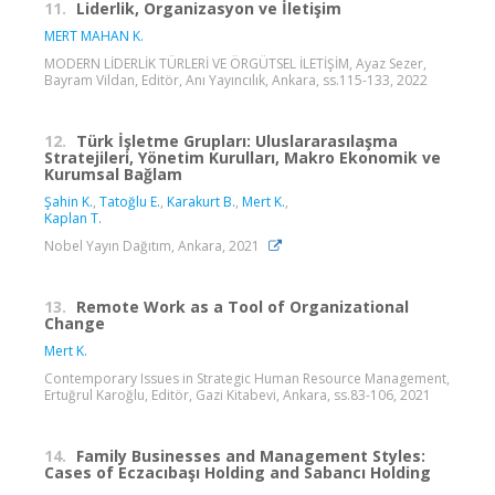
11.
Liderlik, Organizasyon ve İletişim
MERT MAHAN K.
MODERN LİDERLİK TÜRLERİ VE ÖRGÜTSEL İLETİŞİM, Ayaz Sezer,
Bayram Vildan, Editör, Anı Yayıncılık, Ankara, ss.115-133, 2022
12.
Türk İşletme Grupları: Uluslararasılaşma
Stratejileri, Yönetim Kurulları, Makro Ekonomik ve
Kurumsal Bağlam
Şahin K.
,
Tatoğlu E.
,
Karakurt B.
,
Mert K.
,
Kaplan T.
Nobel Yayın Dağıtım, Ankara, 2021
13.
Remote Work as a Tool of Organizational
Change
Mert K.
Contemporary Issues in Strategic Human Resource Management,
Ertuğrul Karoğlu, Editör, Gazi Kitabevi, Ankara, ss.83-106, 2021
14.
Family Businesses and Management Styles:
Cases of Eczacıbaşı Holding and Sabancı Holding