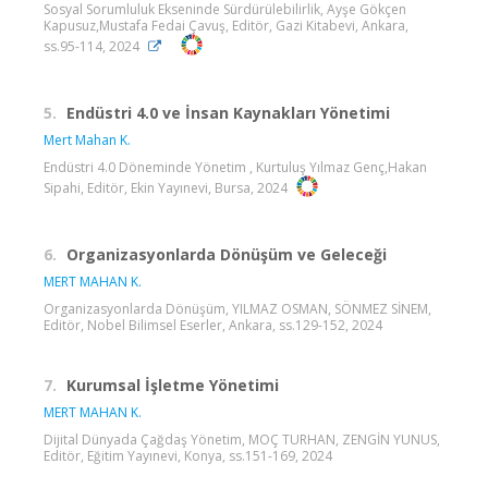
Sosyal Sorumluluk Ekseninde Sürdürülebilirlik, Ayşe Gökçen
Kapusuz,Mustafa Fedai Çavuş, Editör, Gazi Kitabevi, Ankara,
ss.95-114, 2024
5.
Endüstri 4.0 ve İnsan Kaynakları Yönetimi
Mert Mahan K.
Endüstri 4.0 Döneminde Yönetim , Kurtuluş Yılmaz Genç,Hakan
Sipahi, Editör, Ekin Yayınevi, Bursa, 2024
6.
Organizasyonlarda Dönüşüm ve Geleceği
MERT MAHAN K.
Organizasyonlarda Dönüşüm, YILMAZ OSMAN, SÖNMEZ SİNEM,
Editör, Nobel Bilimsel Eserler, Ankara, ss.129-152, 2024
7.
Kurumsal İşletme Yönetimi
MERT MAHAN K.
Dijital Dünyada Çağdaş Yönetim, MOÇ TURHAN, ZENGİN YUNUS,
Editör, Eğitim Yayınevi, Konya, ss.151-169, 2024