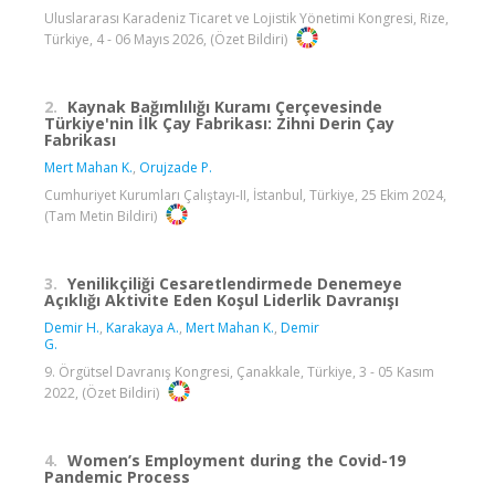
Uluslararası Karadeniz Ticaret ve Lojistik Yönetimi Kongresi, Rize,
Türkiye, 4 - 06 Mayıs 2026, (Özet Bildiri)
2.
Kaynak Bağımlılığı Kuramı Çerçevesinde
Türkiye'nin İlk Çay Fabrikası: Zihni Derin Çay
Fabrikası
Mert Mahan K.
,
Orujzade P.
Cumhuriyet Kurumları Çalıştayı-II, İstanbul, Türkiye, 25 Ekim 2024,
(Tam Metin Bildiri)
3.
Yenilikçiliği Cesaretlendirmede Denemeye
Açıklığı Aktivite Eden Koşul Liderlik Davranışı
Demir H.
,
Karakaya A.
,
Mert Mahan K.
,
Demir
G.
9. Örgütsel Davranış Kongresi, Çanakkale, Türkiye, 3 - 05 Kasım
2022, (Özet Bildiri)
4.
Women’s Employment during the Covid-19
Pandemic Process