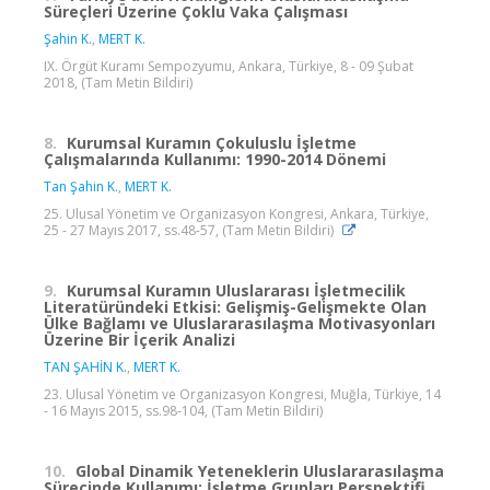
Süreçleri Üzerine Çoklu Vaka Çalışması
Şahin K.
,
MERT K.
IX. Örgüt Kuramı Sempozyumu, Ankara, Türkiye, 8 - 09 Şubat
2018, (Tam Metin Bildiri)
8.
Kurumsal Kuramın Çokuluslu İşletme
Çalışmalarında Kullanımı: 1990-2014 Dönemi
Tan Şahin K.
,
MERT K.
25. Ulusal Yönetim ve Organizasyon Kongresi, Ankara, Türkiye,
25 - 27 Mayıs 2017, ss.48-57, (Tam Metin Bildiri)
9.
Kurumsal Kuramın Uluslararası İşletmecilik
Literatüründeki Etkisi: Gelişmiş-Gelişmekte Olan
Ülke Bağlamı ve Uluslararasılaşma Motivasyonları
Üzerine Bir İçerik Analizi
TAN ŞAHİN K.
,
MERT K.
23. Ulusal Yönetim ve Organizasyon Kongresi, Muğla, Türkiye, 14
- 16 Mayıs 2015, ss.98-104, (Tam Metin Bildiri)
10.
Global Dinamik Yeteneklerin Uluslararasılaşma
Sürecinde Kullanımı: İşletme Grupları Perspektifi