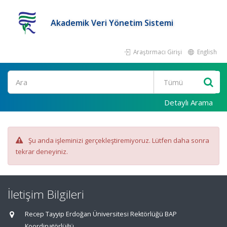
Akademik Veri Yönetim Sistemi
Araştırmacı Girişi
English
Ara
Detaylı Arama
Şu anda işleminizi gerçekleştiremiyoruz. Lütfen daha sonra
tekrar deneyiniz.
İletişim Bilgileri
Recep Tayyip Erdoğan Üniversitesi Rektörlüğü BAP
Koordinatörlüğü