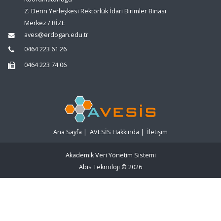
Z. Derin Yerleşkesi Rektörlük İdari Birimler Binası
Merkez / RİZE
aves@erdogan.edu.tr
0464 223 61 26
0464 223 74 06
Ana Sayfa
|
AVESİS Hakkında
|
İletişim
Akademik Veri Yönetim Sistemi
Abis Teknoloji
© 2026