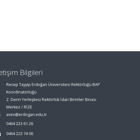
letişim Bilgileri
Recep Tayyip Erdoğan Üniversitesi Rektörlüğü BAP
Koordinatörlüğü
Z. Derin Yerleşkesi Rektörlük İdari Birimler Binası
Merkez / RİZE
aves@erdogan.edu.tr
0464 223 61 26
0464 223 74 06