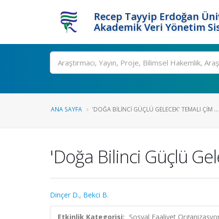
Recep Tayyip Erdoğan Üniv
Akademik Veri Yönetim Si
Ara
ANA SAYFA
'DOĞA BILINCI GÜÇLÜ GELECEK' TEMALI ÇIM ...
'Doğa Bilinci Güçlü Ge
Dinçer D.
,
Bekci B.
Etkinlik Kategorisi:
Sosyal Faaliyet Organizasyo