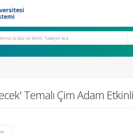
ersitesi
stemi
lecek' Temalı Çim Adam Etkinl
nu