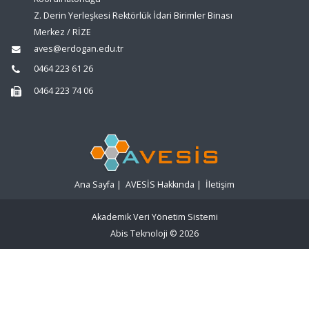
Z. Derin Yerleşkesi Rektörlük İdari Birimler Binası
Merkez / RİZE
aves@erdogan.edu.tr
0464 223 61 26
0464 223 74 06
Ana Sayfa
|
AVESİS Hakkında
|
İletişim
Akademik Veri Yönetim Sistemi
Abis Teknoloji
© 2026