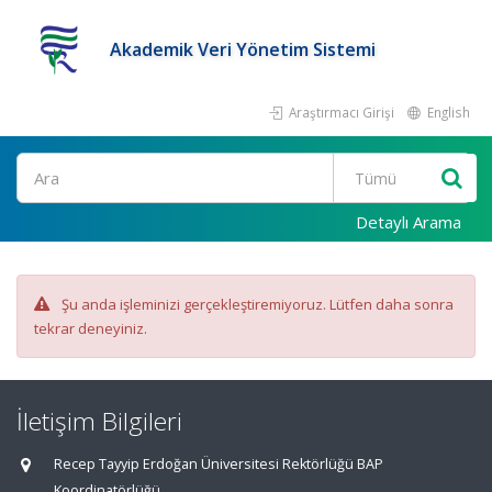
Akademik Veri Yönetim Sistemi
Araştırmacı Girişi
English
Ara
Detaylı Arama
Şu anda işleminizi gerçekleştiremiyoruz. Lütfen daha sonra
tekrar deneyiniz.
İletişim Bilgileri
Recep Tayyip Erdoğan Üniversitesi Rektörlüğü BAP
Koordinatörlüğü