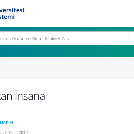
ersitesi
stemi
tan İnsana
NAK N.
ü, 2016 - 2017