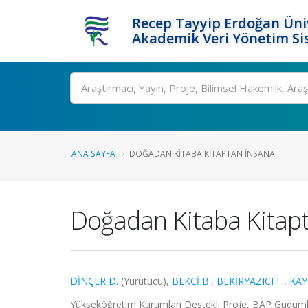
Recep Tayyip Erdoğan Üniv
Akademik Veri Yönetim Si
Ara
ANA SAYFA
DOĞADAN KITABA KITAPTAN İNSANA
Doğadan Kitaba Kitap
DİNÇER D.
(Yürütücü),
BEKCİ B.
,
BEKİRYAZICI F.
,
KAY
Yükseköğretim Kurumları Destekli Proje, BAP Güdüml