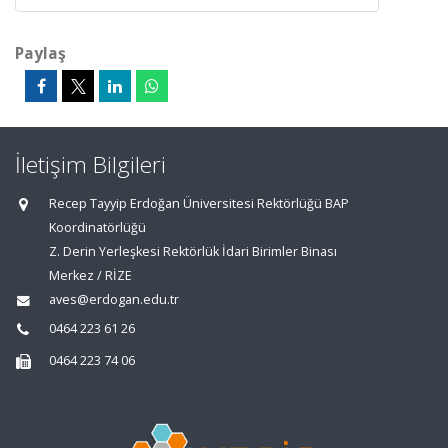
Paylaş
İletişim Bilgileri
Recep Tayyip Erdoğan Üniversitesi Rektörlüğü BAP
Koordinatörlüğü
Z. Derin Yerleşkesi Rektörlük İdari Birimler Binası
Merkez / RİZE
aves@erdogan.edu.tr
0464 223 61 26
0464 223 74 06