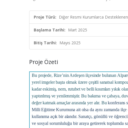
Proje Türü:
Diğer Resmi Kurumlarca Desteklenen
Başlama Tarihi:
Mart 2025
Bitiş Tarihi:
Mayıs 2025
Proje Özeti
Bu projede, Rize’nin Ardeşen ilçesinde bulunan Alpar
yerel imgeler başta olmak üzere çeşitli sanatsal kompo
kadar eskimiş, nem, rutubet ve belli kısımları yıkık ol
yaptırılmış ve yenilenmiştir. Bu bakıma ve çabaya, duva
değer katmak amaçlar arasında yer alır. Bu
konferans s
Milli Eğitime Kurumuna ait olsa da aynı zamanda ilçe e
kullanıma açık bir alandır.
Sanatçı, gönüllü ve öğrencil
ve sosyal sorumluluğu bir araya getirerek toplumda s