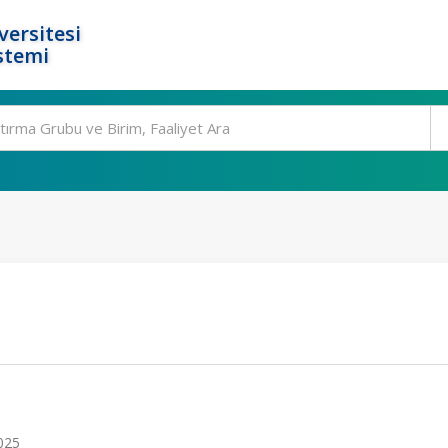
ersitesi
stemi
025