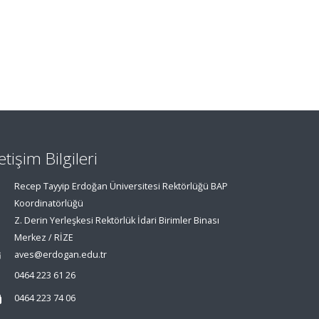
letişim Bilgileri
Recep Tayyip Erdoğan Üniversitesi Rektörlüğü BAP
Koordinatörlüğü
Z. Derin Yerleşkesi Rektörlük İdari Birimler Binası
Merkez / RİZE
aves@erdogan.edu.tr
0464 223 61 26
0464 223 74 06