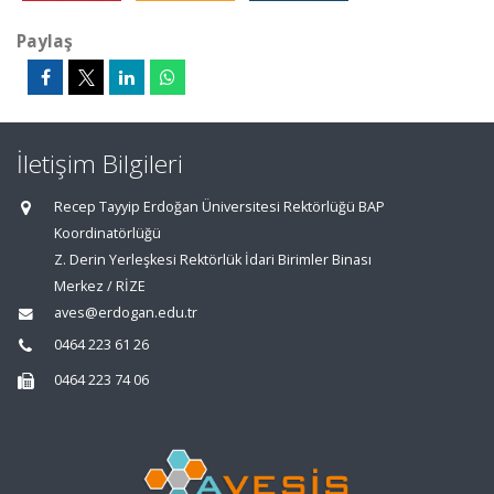
Paylaş
İletişim Bilgileri
Recep Tayyip Erdoğan Üniversitesi Rektörlüğü BAP
Koordinatörlüğü
Z. Derin Yerleşkesi Rektörlük İdari Birimler Binası
Merkez / RİZE
aves@erdogan.edu.tr
0464 223 61 26
0464 223 74 06