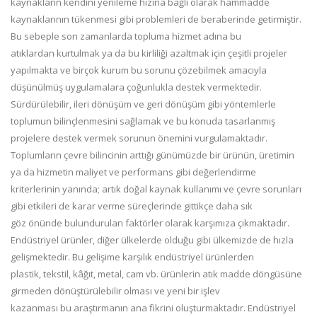
kaynakların kendini yenileme hızına bağlı olarak hammadde
kaynaklarının tükenmesi gibi problemleri de beraberinde getirmiştir.
Bu sebeple son zamanlarda topluma hizmet adına bu
atıklardan kurtulmak ya da bu kirliliği azaltmak için çeşitli projeler
yapılmakta ve birçok kurum bu sorunu çözebilmek amacıyla
düşünülmüş uygulamalara çoğunlukla destek vermektedir.
Sürdürülebilir, ileri dönüşüm ve geri dönüşüm gibi yöntemlerle
toplumun bilinçlenmesini sağlamak ve bu konuda tasarlanmış
projelere destek vermek sorunun önemini vurgulamaktadır.
Toplumların çevre bilincinin arttığı günümüzde bir ürünün, üretimin
ya da hizmetin maliyet ve performans gibi değerlendirme
kriterlerinin yanında; artık doğal kaynak kullanımı ve çevre sorunları
gibi etkileri de karar verme süreçlerinde gittikçe daha sık
göz önünde bulundurulan faktörler olarak karşımıza çıkmaktadır.
Endüstriyel ürünler, diğer ülkelerde olduğu gibi ülkemizde de hızla
gelişmektedir. Bu gelişime karşılık endüstriyel ürünlerden
plastik, tekstil, kâğıt, metal, cam vb. ürünlerin atık madde döngüsüne
girmeden dönüştürülebilir olması ve yeni bir işlev
kazanması bu araştırmanın ana fikrini oluşturmaktadır. Endüstriyel