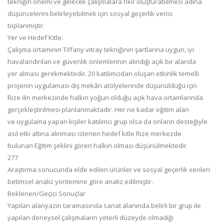
tekniğin önemi ve gelecek çalışmalara fikir oluşturabilmesi adına
düşüncelerini belirleyebilmek için sosyal geçerlik verisi
toplanmıştır.
Yer ve Hedef Kitle:
Çalışma ortamının Tiffany vitray tekniğinin şartlarına uygun, iyi
havalandırılan ve güvenlik önlemlerinin alındığı açık bir alanda
yer alması gerekmektedir. 20 katılımcıdan oluşan etkinlik temelli
projenin uygulaması dış mekân atölyelerinde düşünüldüğü için
Rize ilin merkezinde halkın yoğun olduğu açık hava ortamlarında
gerçekleştirilmesi planlanmaktadır. Her ne kadar eğitim alan
ve uygulama yapan kişiler katılımcı grup olsa da onların desteğiyle
asıl etki altına alınması istenen hedef kitle Rize merkezde
bulunan Eğitim şeklini gören halkın olması düşünülmektedir.
277
Araştırma sonucunda elde edilen ürünler ve sosyal geçerlik verileri
betimsel analiz yöntemine göre analiz edilmiştir.
Beklenen/Geçici Sonuçlar
Yapılan alanyazın taramasında sanat alanında belirli bir grup ile
yapılan deneysel çalışmaların yeterli düzeyde olmadığı