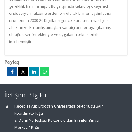
gereklilik halini almıştır. Bu çalışmada teknolojik kaynaklı
endüstriyel
malzemelerden biri olarak bilinen aydınlatma
ürünlerinin 2000
-
2015 yılların
güncel sanatında nasıl yer
aldıkları ve kullanılış amaçları sanatçıların ortaya çıkarmış
olduğu eser örnekleriyle ve uygulama
teknikleriyle
incelenmiştir.
Paylaş
İletişim Bilgileri
Recep Tayyip Erdoğan Üniversitesi Rektörlüğü BAP
Koordinatörlüğü
Z. Derin Yerleşkesi Rektörlük İdari Birimler Binası
Merkez / RİZE