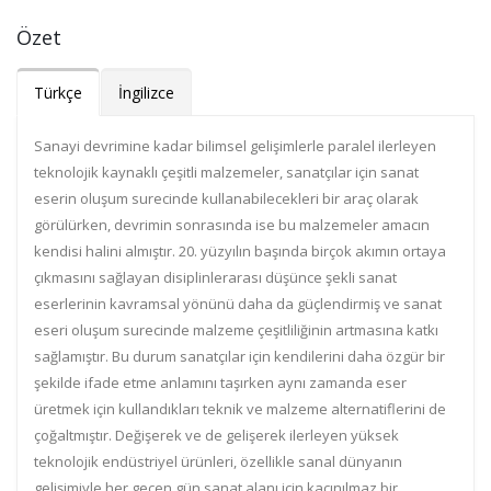
Özet
Türkçe
İngilizce
Sanayi devrimine kadar bilimsel gelişimlerle paralel ilerleyen
teknolojik kaynaklı çeşitli malzemeler,
sanatçılar için sanat
eserin oluşum surecinde kullanabilecekleri bir araç olarak
görülürken, devrimin
sonrasında ise bu m
alzemeler amacın
kendisi halini almıştır. 20. yüzyılın başında birçok akımın ortaya
çıkmasını sağlayan disiplinlerarası düşünce şekli sanat
eserlerinin kavramsal yönünü daha da
güçlendirmiş ve sanat
eseri oluşum surecinde malzeme çeşitliliğinin artmasına k
atkı
sağlamıştır. Bu
durum sanatçılar için kendilerini daha özgür bir
şekilde ifade etme anlamını taşırken aynı zamanda eser
üretmek için kullandıkları teknik ve malzeme alternatiflerini de
çoğaltmıştır. Değişerek ve de gelişerek
ilerleyen yüksek
teknoloji
k endüstriyel ürünleri, özellikle sanal dünyanın
gelişimiyle her geçen gün
sanat alanı için kaçınılmaz bir