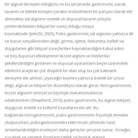
bir algısal deneyim olduğunu
ve b
u çerçevede gastronomi, sanat,
tasarım ve bilimle kesişen yaratıcı endüstrilerin bir parçası olarak ele
alınmakta; tat algısının estetik ve duyusal tasarım yoluyla
yönlendirilebilen bilişsel bir süreç olduğu
ortaya
koymaktadır
(
Jelinčić
, 2025
)
.
Psiko
-
gastronomi
,
t
at algısının yalnızca dil
ve burun sinyallerinden değil,
görme, işitme, dokunma, bellek ve
duygulanım gibi bilişsel süreçlerden kaynaklandığını kabul ede
n
ve
b
eş duyunun etkileşiminin lezzet algısını ve beklentiyi
şekillendirdiğini göster
en ve
duyusal uyaranların beyin üzerindeki
etkilerini araştı
ran çok disiplinli bir alan
olup
bu çok katmanlı
deneyimi ele alırken, yiyeceğin biçimini yalnızca estetik bir unsur
değil, algısal ve bilişsel bir düzenleyici olarak görür
.
Nörogastronomi
,
lezzet algısının sinirsel ve biyolojik mekanizmalarına
odaklanırken
(
Shepherd
, 2013)
;
psiko
-
gastronomi, bu algının bilişsel,
duygusal, estetik ve kültürel boyutlarını ele alır. Bu
bağlamda
nörogastronomi
,
psiko
-
gastronominin fizyolojik temelini
oluştururken,
psikogastronomi
lezzetin insan zihninde nasıl
anlamlandırıldığını inceleyen daha geniş bir çerçeve sunar
.
Örneğin,
y
uvarlak ve simetrik formların tatlılık ve hoşluk algısını