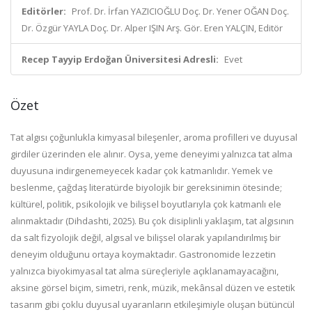
Editörler:
Prof. Dr. İrfan YAZICIOĞLU Doç. Dr. Yener OĞAN Doç.
Dr. Özgür YAYLA Doç. Dr. Alper IŞIN Arş. Gör. Eren YALÇIN, Editör
Recep Tayyip Erdoğan Üniversitesi Adresli:
Evet
Özet
T
at algısı çoğunlukla kimyasal bileşenler, aroma profilleri ve duyusal
girdiler üzerinden ele alınır. Oysa
,
yeme deneyimi yalnızca tat alma
duyusuna indirgenemeyecek kadar çok katmanlıdır.
Y
emek ve
beslenme, çağdaş literatürde biyolojik bir gereksinimin ötesinde;
kültürel, politik, psikolojik ve bilişsel boyutlarıyla
çok katmanlı
ele
alınmaktadır
(
Dihdashti
, 2025)
.
Bu çok
disiplinli yaklaşım, tat algısının
da salt fizyolojik değil, algısal ve bilişsel olarak yapılandırılmış bir
deneyim olduğunu ortaya koymaktadır.
Gastronomide lezzetin
yalnızca biyokimyasal tat alma süreçleriyle açıklanamayacağını,
aksine görsel biçim, simetri, renk, müzik, mekânsal düzen ve estetik
tasarım gibi çoklu duyusal uyaranların etkileşimiyle oluşan bütüncül