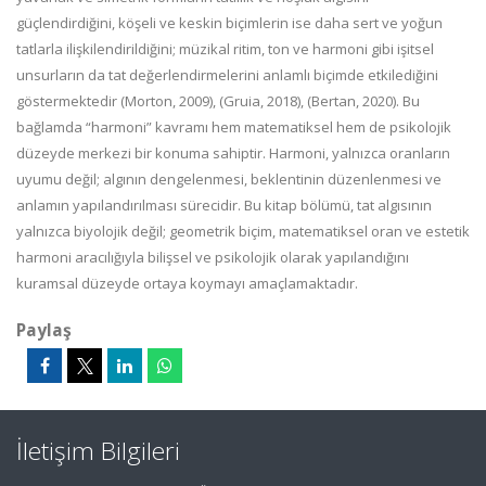
güçlendirdiğini, köşeli ve keskin biçimlerin ise daha sert ve yoğun
tatlarla ilişkilendirildiğini; müzikal ritim, ton ve harmoni gibi işitsel
unsurların da tat değerlendirmelerini anlamlı biçimde etkilediğini
göstermektedir
(Morton, 2009)
,
(
Gruia
, 2018)
, (Bertan, 2020)
.
Bu
bağlamda “harmoni”
kavramı
hem matematiksel hem de psikolojik
düzeyde merkezi bir konuma sahiptir. Harmoni, yalnızca oranların
uyumu değil; algının dengelenmesi, beklentinin düzenlenmesi ve
anlamın yapılandırılması sürecidir.
Bu kitap bölümü, tat algısının
yalnızca biyolojik değil; geometrik biçim, matematiksel oran ve estetik
harmoni aracılığıyla bilişsel ve psikolojik olarak yapılandığını
kuramsal düzeyde ortaya koymayı amaçlamaktadır.
Paylaş
İletişim Bilgileri