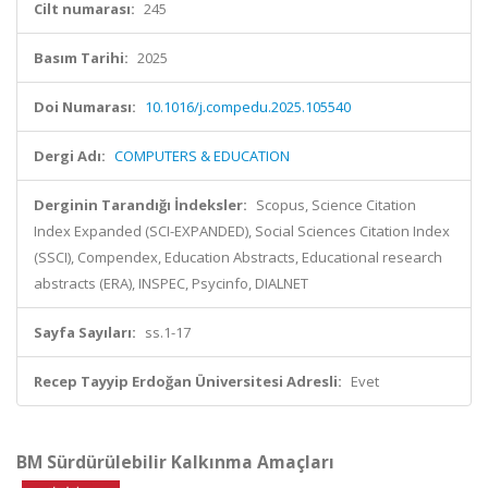
Cilt numarası:
245
Basım Tarihi:
2025
Doi Numarası:
10.1016/j.compedu.2025.105540
Dergi Adı:
COMPUTERS & EDUCATION
Derginin Tarandığı İndeksler:
Scopus, Science Citation
Index Expanded (SCI-EXPANDED), Social Sciences Citation Index
(SSCI), Compendex, Education Abstracts, Educational research
abstracts (ERA), INSPEC, Psycinfo, DIALNET
Sayfa Sayıları:
ss.1-17
Recep Tayyip Erdoğan Üniversitesi Adresli:
Evet
BM Sürdürülebilir Kalkınma Amaçları