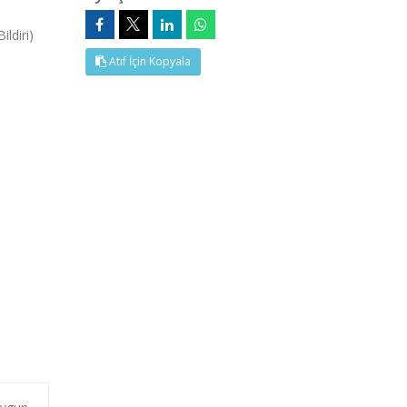
ldiri)
Atıf İçin Kopyala