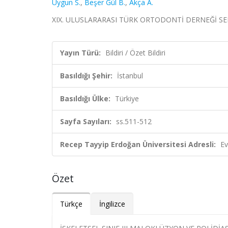
Uygun S.
,
Beşer Gül B.
,
Akça A.
XIX. ULUSLARARASI TÜRK ORTODONTİ DERNEĞİ SEMPOZY
Yayın Türü:
Bildiri / Özet Bildiri
Basıldığı Şehir:
İstanbul
Basıldığı Ülke:
Türkiye
Sayfa Sayıları:
ss.511-512
Recep Tayyip Erdoğan Üniversitesi Adresli:
Ev
Özet
Türkçe
İngilizce