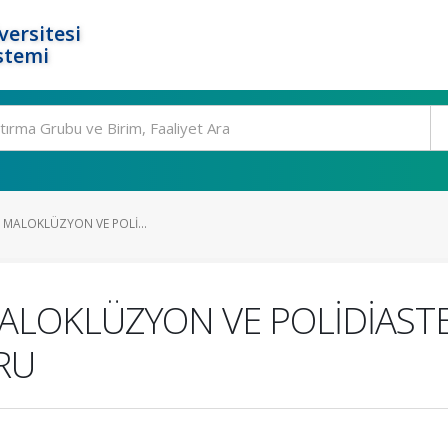
ersitesi
stemi
III MALOKLÜZYON VE POLİ...
I MALOKLÜZYON VE POLİDİAS
RU