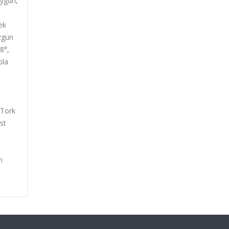
ygun,
ek
üzgün
8°,
ola
. Tork
st
m