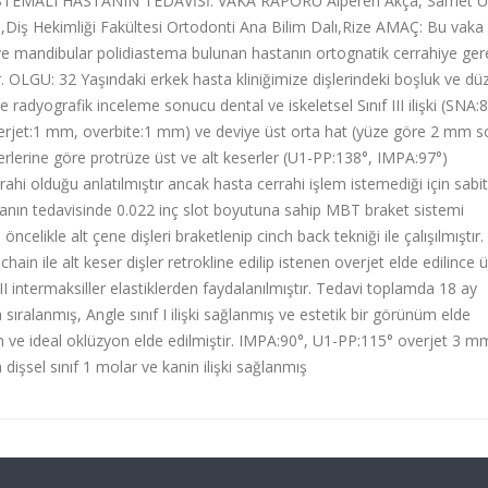
STEMALI HASTANIN TEDAVİSİ: VAKA RAPORU Alperen Akça, Samet U
,Diş Hekimliği Fakültesi Ortodonti Ana Bilim Dalı,Rize AMAÇ: Bu vaka
r ve mandibular polidiastema bulunan hastanın ortognatik cerrahiye ger
. OLGU: 32 Yaşındaki erkek hasta kliniğimize dişlerindeki boşluk ve d
 radyografik inceleme sonucu dental ve iskeletsel Sınıf III ilişki (SNA:8
verjet:1 mm, overbite:1 mm) ve deviye üst orta hat (yüze göre 2 mm s
erlerine göre protrüze üst ve alt keserler (U1-PP:138°, IMPA:97°)
ahi olduğu anlatılmıştır ancak hasta cerrahi işlem istemediği için sabit
tanın tedavisinde 0.022 inç slot boyutuna sahip MBT braket sistemi
öncelikle alt çene dişleri braketlenip cinch back tekniği ile çalışılmıştır
hain ile alt keser dişler retrokline edilip istenen overjet elde edilince ü
III intermaksiller elastiklerden faydalanılmıştır. Tedavi toplamda 18 ay
ıralanmış, Angle sınıf I ilişki sağlanmış ve estetik bir görünüm elde
 ve ideal oklüzyon elde edilmiştir. IMPA:90°, U1-PP:115° overjet 3 m
 dişsel sınıf 1 molar ve kanin ilişki sağlanmış