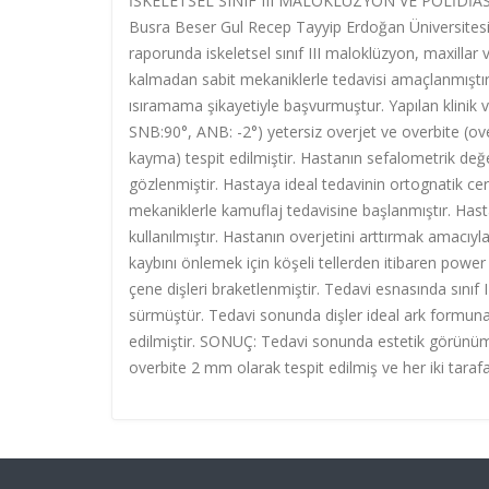
İSKELETSEL SINIF III MALOKLÜZYON VE POLİDİA
Busra Beser Gul Recep Tayyip Erdoğan Üniversitesi
raporunda iskeletsel sınıf III maloklüzyon, maxilla
kalmadan sabit mekaniklerle tedavisi amaçlanmıştır
ısıramama şikayetiyle başvurmuştur. Yapılan klinik ve
SNB:90°, ANB: -2°) yetersiz overjet ve overbite (o
kayma) tespit edilmiştir. Hastanın sefalometrik değ
gözlenmiştir. Hastaya ideal tedavinin ortognatik cerr
mekaniklerle kamuflaj tedavisine başlanmıştır. Has
kullanılmıştır. Hastanın overjetini arttırmak amacıyla 
kaybını önlemek için köşeli tellerden itibaren power c
çene dişleri braketlenmiştir. Tedavi esnasında sınıf 
sürmüştür. Tedavi sonunda dişler ideal ark formuna s
edilmiştir. SONUÇ: Tedavi sonunda estetik görünüm
overbite 2 mm olarak tespit edilmiş ve her iki tarafa