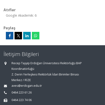
Atıflar
Google Akademik: 6
Paylaş
İletişim Bilgileri
Recep Tayyip Erdoğan Üniversitesi Rektörlüğü BAP
Koordinatörlüğü
Z. Derin Yerleşkesi Rektörlük İdari Birimler Binası
Merkez / RİZE
aves@erdogan.edu.tr
0464 223 61 26
0464 223 74 06