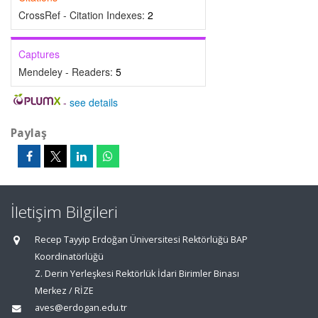
CrossRef - Citation Indexes:
2
Captures
Mendeley - Readers:
5
-
see details
Paylaş
İletişim Bilgileri
Recep Tayyip Erdoğan Üniversitesi Rektörlüğü BAP
Koordinatörlüğü
Z. Derin Yerleşkesi Rektörlük İdari Birimler Binası
Merkez / RİZE
aves@erdogan.edu.tr