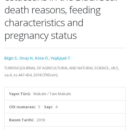
death reasons, feeding
characteristics and
pregnancy status
Bilgin S.
,
Onay H.
,
Köse Ö.
,
Yeşilçiçek T.
TURKISH JOURNAL OF AGRICULTURAL AND NATURAL SCIENCE, cilt.5,
sa.4, ss.447-454, 2018 (TRDizin)
Yayın Türü:
Makale / Tam Makale
Cilt numarası:
5
Sayı:
4
Basım Tarihi:
2018