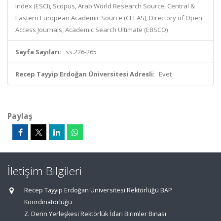
Index (ESCI), Scopus, Arab World Research Source, Central &
Eastern European Academic Source (CEEAS), Directory of Open
Access Journals, Academic Search Ultimate (EBSCO)
Sayfa Sayıları:
ss.226-265
Recep Tayyip Erdoğan Üniversitesi Adresli:
Evet
Paylaş
İletişim Bilgileri
Recep Tayyip Erdoğan Üniversitesi Rektörlüğü BAP
Koordinatörlüğü
Z. Derin Yerleşkesi Rektörlük İdari Birimler Binası