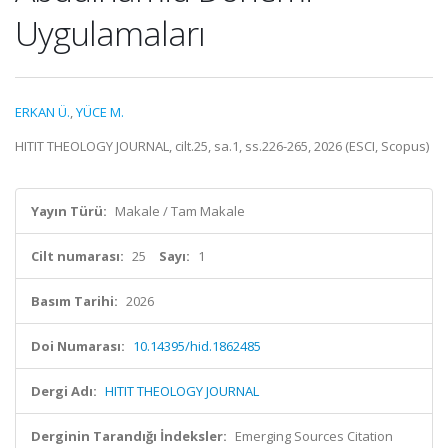
Uygulamaları
ERKAN Ü.
,
YÜCE M.
HITIT THEOLOGY JOURNAL, cilt.25, sa.1, ss.226-265, 2026 (ESCI, Scopus)
Yayın Türü:
Makale / Tam Makale
Cilt numarası:
25
Sayı:
1
Basım Tarihi:
2026
Doi Numarası:
10.14395/hid.1862485
Dergi Adı:
HITIT THEOLOGY JOURNAL
Derginin Tarandığı İndeksler:
Emerging Sources Citation