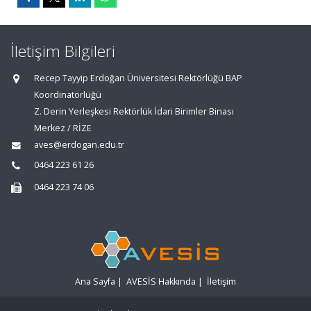
İletişim Bilgileri
Recep Tayyip Erdoğan Üniversitesi Rektörlüğü BAP
Koordinatörlüğü
Z. Derin Yerleşkesi Rektörlük İdari Birimler Binası
Merkez / RİZE
aves@erdogan.edu.tr
0464 223 61 26
0464 223 74 06
Ana Sayfa
|
AVESİS Hakkında
|
İletişim