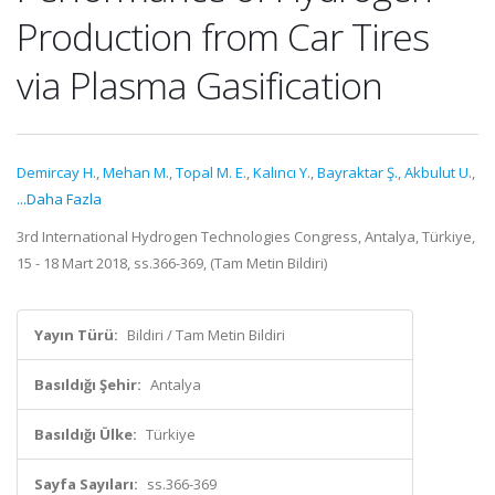
Production from Car Tires
via Plasma Gasification
Demircay H.
,
Mehan M.
,
Topal M. E.
,
Kalıncı Y.
,
Bayraktar Ş.
,
Akbulut U.
,
...Daha Fazla
3rd International Hydrogen Technologies Congress, Antalya, Türkiye,
15 - 18 Mart 2018, ss.366-369, (Tam Metin Bildiri)
Yayın Türü:
Bildiri / Tam Metin Bildiri
Basıldığı Şehir:
Antalya
Basıldığı Ülke:
Türkiye
Sayfa Sayıları:
ss.366-369