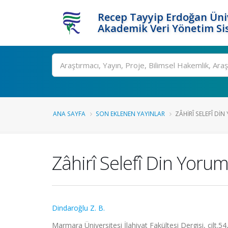
Recep Tayyip Erdoğan Üniv
Akademik Veri Yönetim Si
Ara
ANA SAYFA
SON EKLENEN YAYINLAR
ZÂHIRÎ SELEFÎ DI
Zâhirî Selefî Din Yor
Dindaroğlu Z. B.
Marmara Üniversitesi İlahiyat Fakültesi Dergisi, cilt.5