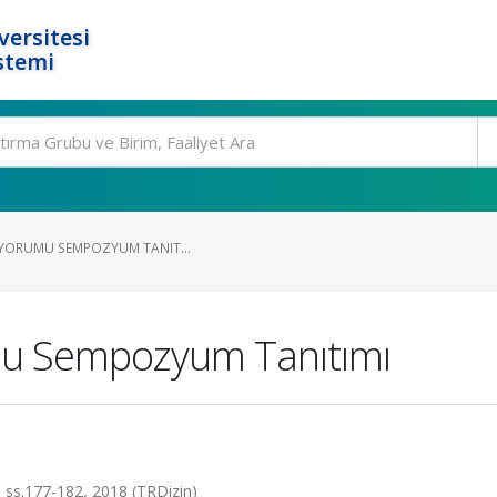
ersitesi
stemi
N YORUMU SEMPOZYUM TANIT...
umu Sempozyum Tanıtımı
4, ss.177-182, 2018 (TRDizin)