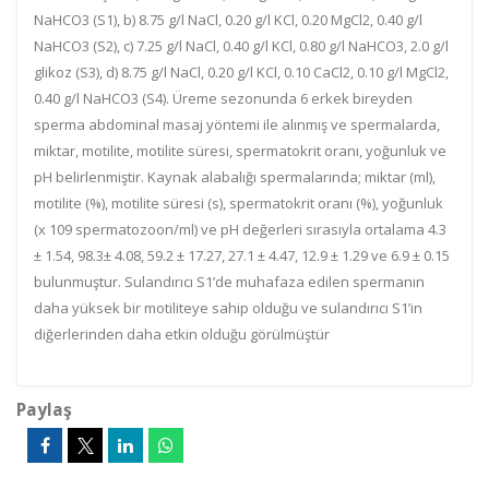
NaHCO3 (S1), b) 8.75 g/l NaCl, 0.20 g/l KCl, 0.20 MgCl2, 0.40 g/l
NaHCO3 (S2), c) 7.25 g/l NaCl, 0.40 g/l KCl, 0.80 g/l NaHCO3, 2.0 g/l
glikoz (S3), d) 8.75 g/l NaCl, 0.20 g/l KCl, 0.10 CaCl2, 0.10 g/l MgCl2,
0.40 g/l NaHCO3 (S4). Üreme sezonunda 6 erkek bireyden
sperma abdominal masaj yöntemi ile alınmış ve spermalarda,
miktar, motilite, motilite süresi, spermatokrit oranı, yoğunluk ve
pH belirlenmiştir. Kaynak alabalığı spermalarında; miktar (ml),
motilite (%), motilite süresi (s), spermatokrit oranı (%), yoğunluk
(x 109 spermatozoon/ml) ve pH değerleri sırasıyla ortalama 4.3
± 1.54, 98.3± 4.08, 59.2 ± 17.27, 27.1 ± 4.47, 12.9 ± 1.29 ve 6.9 ± 0.15
bulunmuştur. Sulandırıcı S1’de muhafaza edilen spermanın
daha yüksek bir motiliteye sahip olduğu ve sulandırıcı S1’in
diğerlerinden daha etkin olduğu görülmüştür
Paylaş