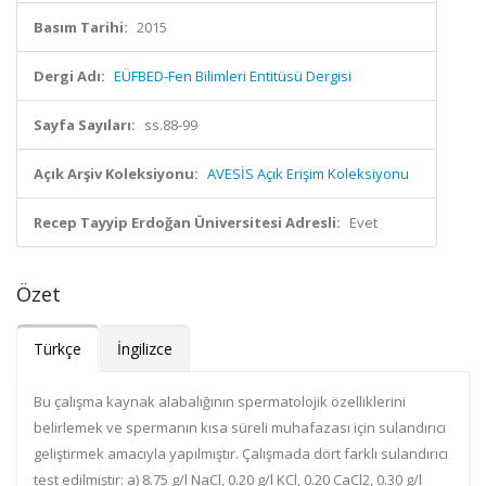
Basım Tarihi:
2015
Dergi Adı:
EÜFBED-Fen Bilimleri Entitüsü Dergisi
Sayfa Sayıları:
ss.88-99
Açık Arşiv Koleksiyonu:
AVESİS Açık Erişim Koleksiyonu
Recep Tayyip Erdoğan Üniversitesi Adresli:
Evet
Özet
Türkçe
İngilizce
Bu çalışma kaynak alabalığının spermatolojik özelliklerini
belirlemek ve spermanın kısa süreli muhafazası için sulandırıcı
geliştirmek amacıyla yapılmıştır. Çalışmada dört farklı sulandırıcı
test edilmiştir: a) 8.75 g/l NaCl, 0.20 g/l KCl, 0.20 CaCl2, 0.30 g/l