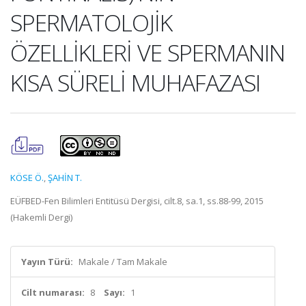
SPERMATOLOJİK
ÖZELLİKLERİ VE SPERMANIN
KISA SÜRELİ MUHAFAZASI
KÖSE Ö.
,
ŞAHİN T.
EÜFBED-Fen Bilimleri Entitüsü Dergisi, cilt.8, sa.1, ss.88-99, 2015
(Hakemli Dergi)
Yayın Türü:
Makale / Tam Makale
Cilt numarası:
8
Sayı:
1