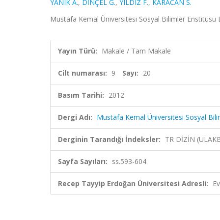
YANIK A.
,
DİNÇEL G.
,
YILDIZ F.
,
KARACAN S.
Mustafa Kemal Üniversitesi Sosyal Bilimler Enstitüsü De
Yayın Türü:
Makale / Tam Makale
Cilt numarası:
9
Sayı:
20
Basım Tarihi:
2012
Dergi Adı:
Mustafa Kemal Üniversitesi Sosyal Bili
Derginin Tarandığı İndeksler:
TR DİZİN (ULAK
Sayfa Sayıları:
ss.593-604
Recep Tayyip Erdoğan Üniversitesi Adresli:
Ev