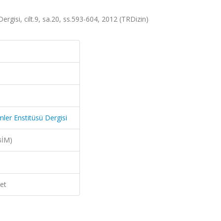
rgisi, cilt.9, sa.20, ss.593-604, 2012 (TRDizin)
mler Enstitüsü Dergisi
BİM)
et