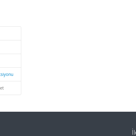
ksiyonu
et
İ