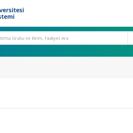
ersitesi
stemi