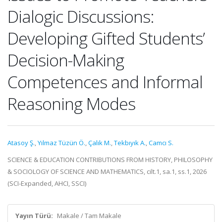
Dialogic Discussions:
Developing Gifted Students’
Decision-Making
Competences and Informal
Reasoning Modes
Atasoy Ş.
,
Yılmaz Tüzün Ö.
,
Çalık M.
,
Tekbıyık A.
,
Camcı S.
SCIENCE & EDUCATION CONTRIBUTIONS FROM HISTORY, PHILOSOPHY
& SOCIOLOGY OF SCIENCE AND MATHEMATICS, cilt.1, sa.1, ss.1, 2026
(SCI-Expanded, AHCI, SSCI)
Yayın Türü:
Makale / Tam Makale