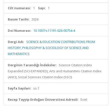
Cilt numarası:
1
Sayı:
1
Basım Tarihi:
2026
Doi Numarası:
10.1007/s11191-026-00754-4
Dergi Adı:
SCIENCE & EDUCATION CONTRIBUTIONS FROM
HISTORY, PHILOSOPHY & SOCIOLOGY OF SCIENCE AND
MATHEMATICS
Derginin Tarandığı İndeksler:
Science Citation Index
Expanded (SCI-EXPANDED), Arts and Humanities Citation Index
(AHCI), Social Sciences Citation Index (SSCI)
Sayfa Sayıları:
ss.1
Recep Tayyip Erdoğan Üniversitesi Adresli:
Evet