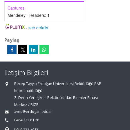
Captures
Mendeley - Readers:
1
-
see details
Paylaş
İletişim Bilgileri
Recep Tayyip Erdoğan Üniversitesi Rektörlüğü BAP
Koordinatörlüğü
Z. Derin Yerleşkesi Rektörlük İdari Birimler Binası
Merkez / RİZE
aves@erdogan.edu.tr
0464 223 61 26
0464 223 74 06