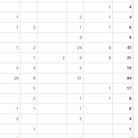
1
4
1
2
1
4
1
2
1
1
6
9
9
1
2
24
8
47
1
2
6
8
21
3
3
3
19
26
6
31
84
5
1
17
2
1
1
8
1
1
1
8
2
2
4
1
1