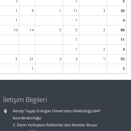
3
1
5
1
9
1
11
3
42
1
1
4
10
14
5
5
2
88
1
11
1
2
4
5
21
3
3
1
52
1
2
İletişim Bilgileri
Recep Tayyip Erdoğan Üniversitesi Rektörlüğü BAP
Koordinatörlüğü
Z. Derin Yerleşkesi Rektörlük İdari Birimler Binası