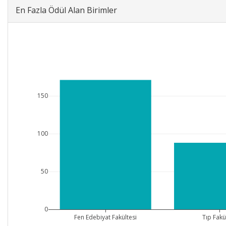
En Fazla Ödül Alan Birimler
150
100
50
0
Fen Edebiyat Fakültesi
Tıp Fakü