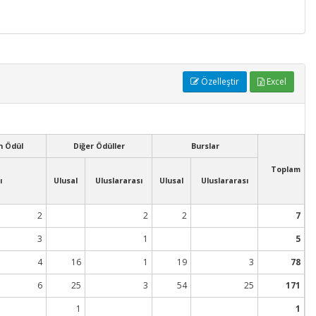
Özelleştir
Excel
n Ödül
Diğer Ödüller
Burslar
Toplam
ı
Ulusal
Uluslararası
Ulusal
Uluslararası
2
2
2
7
3
1
5
4
16
1
19
3
78
6
25
3
54
25
171
1
1