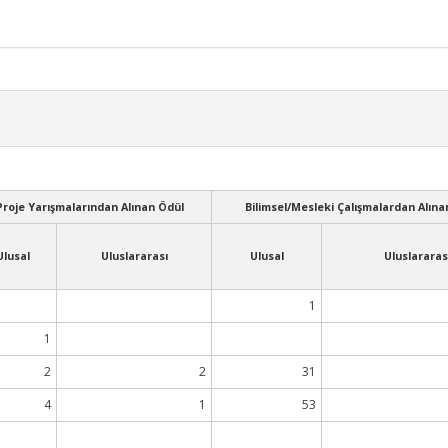
Proje Yarışmalarından Alınan Ödül
Bilimsel/Mesleki Çalışmalardan Alına
Ulusal
Uluslararası
Ulusal
Uluslararas
1
1
2
2
31
4
1
53