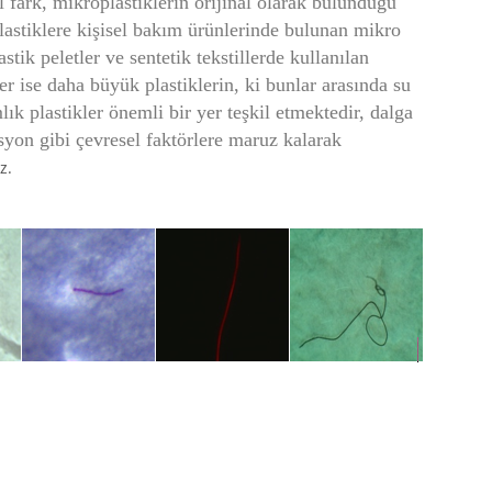
l fark, mikroplastiklerin orijinal olarak bulunduğu

plastiklere kişisel bakım ürünlerinde bulunan mikro

tik peletler ve sentetik tekstillerde kullanılan

ler ise daha büyük plastiklerin, ki bunlar arasında su

mlık plastikler önemli bir yer teşkil etmektedir, dalga

syon gibi çevresel faktörlere maruz kalarak

z.