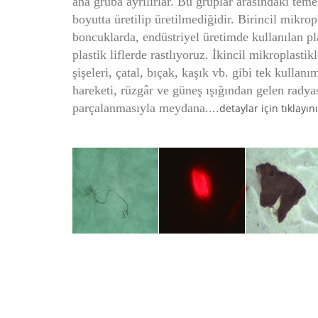
ana gruba ayrılırlar. Bu gruplar arasındaki teme
boyutta üretilip üretilmediğidir. Birincil mikro
boncuklarda, endüstriyel üretimde kullanılan plas
plastik liflerde rastlıyoruz. İkincil mikroplastik
şişeleri, çatal, bıçak, kaşık vb. gibi tek kullanı
hareketi, rüzgâr ve güneş ışığından gelen radya
parçalanmasıyla meydana....
detaylar için tıklayını