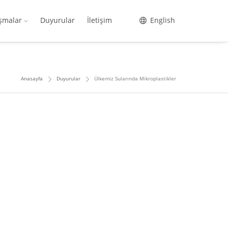
ışmalar
Duyurular
İletişim
English
Anasayfa
Duyurular
Ülkemiz Sularında Mikroplastikler