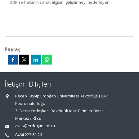
0,0Rize halkının sanat algısını geliştirmeyi hedefleyen
Paylaş
İletişim Bilgileri
Recep Tayyip Erdoğan Üniversitesi Rektörlüğü BAP
Koordinatörlüğü
Z. Derin Yerleşkesi Rektörlük İdari Birimler Binası
Merkez / RİZE
aves@erdogan.edu.tr
0464 223 61 26