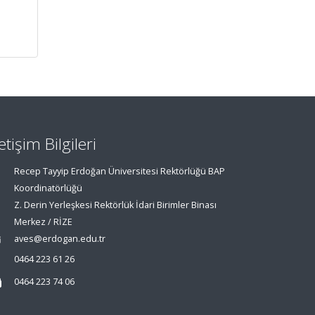
letişim Bilgileri
Recep Tayyip Erdoğan Üniversitesi Rektörlüğü BAP
Koordinatörlüğü
Z. Derin Yerleşkesi Rektörlük İdari Birimler Binası
Merkez / RİZE
aves@erdogan.edu.tr
0464 223 61 26
0464 223 74 06