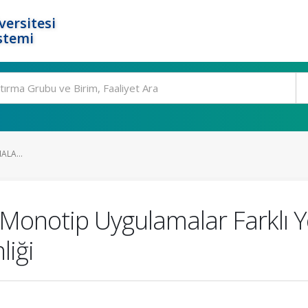
ersitesi
stemi
LA...
 Monotip Uygulamalar Farklı 
liği