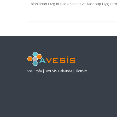
planlanan Özgün Baskı Sanatı ve Monotip Uygulamala
Ana Sayfa
|
AVESİS Hakkında
|
İletişim