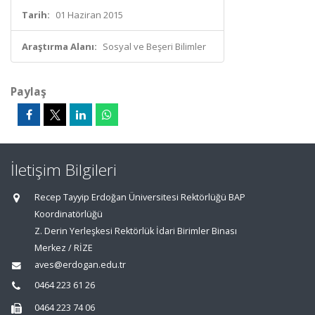
Tarih:
01 Haziran 2015
Araştırma Alanı:
Sosyal ve Beşeri Bilimler
Paylaş
İletişim Bilgileri
Recep Tayyip Erdoğan Üniversitesi Rektörlüğü BAP
Koordinatörlüğü
Z. Derin Yerleşkesi Rektörlük İdari Birimler Binası
Merkez / RİZE
aves@erdogan.edu.tr
0464 223 61 26
0464 223 74 06