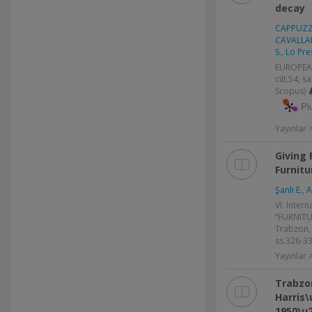
decay
CAPPUZZ
CAVALLA
S.
,
Lo Pres
EUROPEA
cilt.54, 
Scopus)
Pl
Yayınlar
Giving 
Furnitu
Şanlı E.
,
A
VI. Inter
‘‘FURNITU
Trabzon, 
ss.326-33
Yayınlar >
Trabzon
Harris\
1950\u2