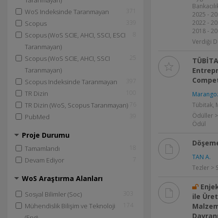
Taranmayan)
Bankacılı
371
WoS Indeksinde Taranmayan
2025 - 20
339
2022 - 20
Scopus
2018 - 20
8
Scopus (WoS SCIE, AHCI, SSCI, ESCI
Verdiği D
Taranmayan)
25
Scopus (WoS SCIE, AHCI, SSCI
TÜBİTAK
Taranmayan)
Entrep
Compet
397
Scopus Indeksinde Taranmayan
100
TR Dizin
Marangoz
76
TR Dizin (WoS, Scopus Taranmayan)
Tübitak, 
Ödüller >
39
PubMed
Ödül
Proje Durumu
Döşeme
18
Tamamlandı
TAN A.
7
Devam Ediyor
Tezler > 
WoS Araştırma Alanları
Enje
303
Sosyal Bilimler (Soc)
ile Üre
174
Mühendislik Bilişim ve Teknoloji
Malzem
Davranı
(Eng)