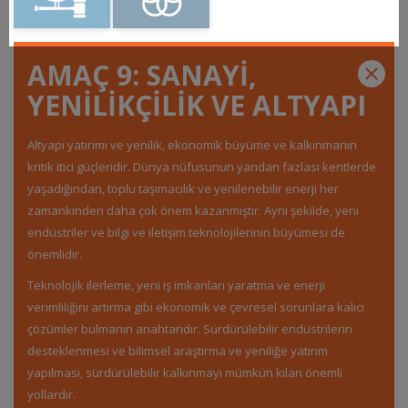
AMAÇ 9: SANAYİ,
YENİLİKÇİLİK VE ALTYAPI
Altyapı yatırımı ve yenilik, ekonomik büyüme ve kalkınmanın
kritik itici güçleridir. Dünya nüfusunun yarıdan fazlası kentlerde
yaşadığından, toplu taşımacılık ve yenilenebilir enerji her
zamankinden daha çok önem kazanmıştır. Aynı şekilde, yeni
endüstriler ve bilgi ve iletişim teknolojilerinin büyümesi de
önemlidir.
Teknolojik ilerleme, yeni iş imkanları yaratma ve enerji
verimliliğini artırma gibi ekonomik ve çevresel sorunlara kalıcı
çözümler bulmanın anahtarıdır. Sürdürülebilir endüstrilerin
desteklenmesi ve bilimsel araştırma ve yeniliğe yatırım
yapılması, sürdürülebilir kalkınmayı mümkün kılan önemli
yollardır.