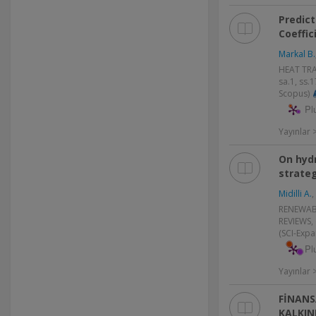
Predic
Coeffic
Markal B.
HEAT TRA
sa.1, ss.
Scopus)
Pl
Yayınlar
On hyd
strateg
Midilli A.
,
RENEWAB
REVIEWS, 
(SCI-Exp
Pl
Yayınlar
FİNANS
KALKIN