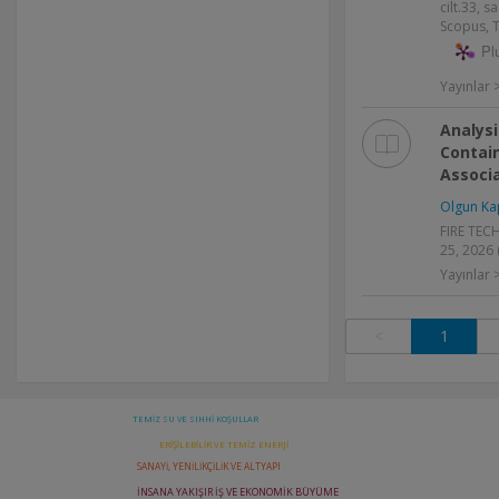
cilt.33, s
Scopus, T
Pl
Yayınlar
Analysi
Contai
Associ
Olgun Ka
FIRE TECH
25, 2026
Yayınlar
<
1