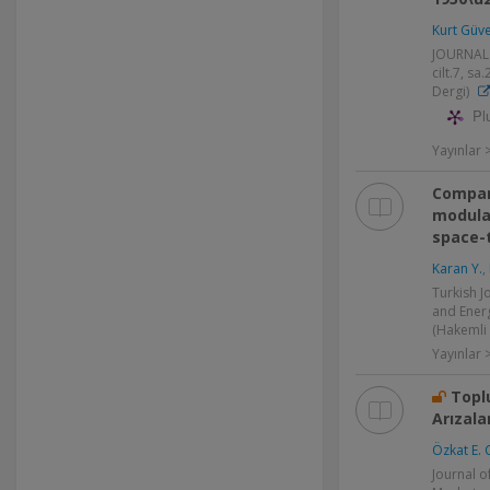
Kurt Güve
JOURNAL
cilt.7, s
Dergi)
Pl
Yayınlar
Compara
modula
space-
Karan Y.
,
Turkish J
and Energy
(Hakemli 
Yayınlar
Topl
Arızala
Özkat E. 
Journal o