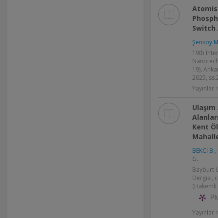
Atomist
Phosph
Switch 
Şensoy M
19th Int
Nanotech
19), Anka
2025, ss.2
Yayınlar >
Ulaşım
Alanlar
Kent Öl
Mahalle
BEKCİ B.
,
G.
Bayburt Ü
Dergisi, c
(Hakemli 
Pl
Yayınlar