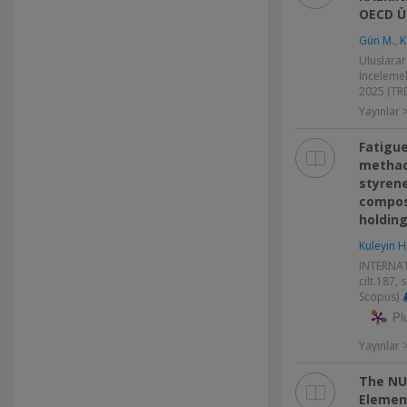
OECD Ü
Gün M.
,
K
Uluslarara
İncelemel
2025 (TRD
Yayınlar
Fatigue
methacr
styrene
composi
holding
Kuleyin H
INTERNA
cilt.187,
Scopus)
Pl
Yayınlar
The NU
Elemen