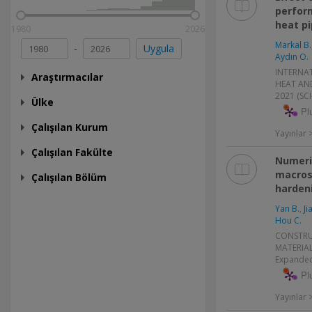
perform
heat p
1980
2026
Markal B.
-
Uygula
Aydın O.
INTERNA
Araştırmacılar
HEAT AND
2021 (SC
Ülke
Pl
Çalışılan Kurum
Yayınlar
Çalışılan Fakülte
Numeri
macros
Çalışılan Bölüm
harden
Yan B.
,
Ji
Hou C.
CONSTRU
MATERIALS
Expanded
Pl
Yayınlar