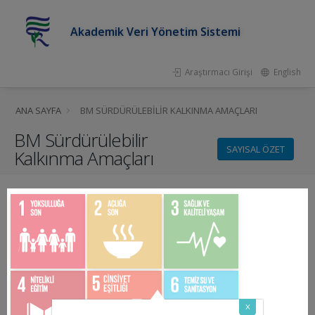
Akademik Veri Yönetim Sistemi
Araştırmacı Girişi
English
ANA SAYFA
BM SÜRDÜRÜLEBILIR KALKINMA AMAÇLARI
BM Sürdürülebilir
SAYISAL ÖZET
Kalkınma Amaçları
x