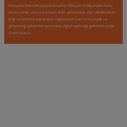
Dünyada İnternet erişimine sahip olmayan 4 milyardan fazla
insan vardır; ayrıca bunların %90’ı gelişmekte olan ülkelerdedir.
Bilgi ve birikime eşit erişimi sağlamanın yanı sıra yenilik ve
girişimciliği geliştirme açısından, dijital eşitsizliği gidermek kritik
önem taşıyor.