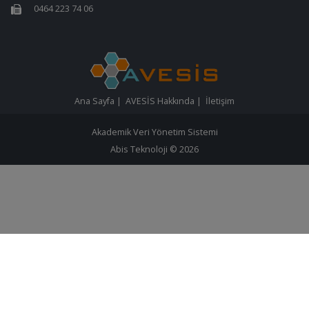
0464 223 74 06
Ana Sayfa
|
AVESİS Hakkında
|
İletişim
Akademik Veri Yönetim Sistemi
Abis Teknoloji
© 2026