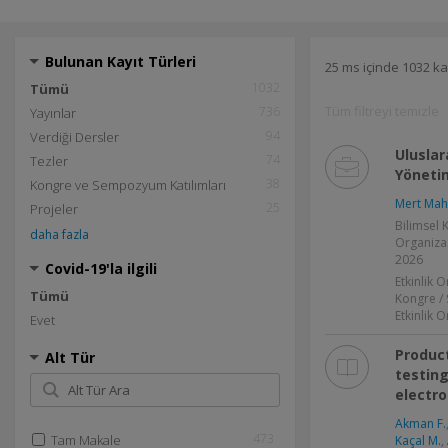
Bulunan Kayıt Türleri
25 ms içinde 1032 ka
1032
Tümü
Tüm filtreyi temizle
736
Yayınlar
94
Verdiği Dersler
Uluslar
74
Tezler
Yöneti
38
Kongre ve Sempozyum Katılımları
Mert Mah
25
Projeler
Bilimsel
daha fazla
Organizas
2026
Covid-19'la ilgili
Etkinlik 
Tümü
Kongre /
Etkinlik 
Evet
Produc
Alt Tür
testing
electro
Akman F.
473
Tam Makale
Kaçal M.
,