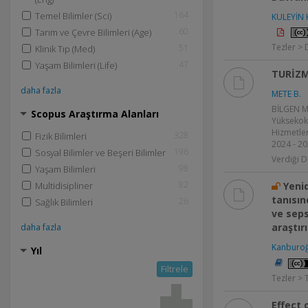
164
Temel Bilimler (Sci)
KULEYİN 
60
Tarım ve Çevre Bilimleri (Age)
Tezler > 
51
Klinik Tıp (Med)
47
Yaşam Bilimleri (Life)
TURİZM
daha fazla
METE B.
BİLGEN M
Scopus Araştırma Alanları
Yüksekoku
Hizmetler
328
Fizik Bilimleri
2024 - 2
196
Sosyal Bilimler ve Beşeri Bilimler
Verdiği D
98
Yaşam Bilimleri
82
Multidisipliner
Yeni
tanısı
26
Sağlık Bilimleri
ve seps
araştır
daha fazla
Kanburoğ
Yıl
Filtrele
Tezler > 
Effect 