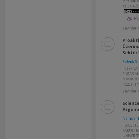
Mechatroni
ss.240-25
Pl
Yayınlar
Proakti
Üzerind
Sektör
Pelenk S. 
INTERNA
EURASIAN
Macarista
422, (Tam
Yayınlar >
Science
Argume
Namdar 
HACETTEP
FAKULTES
UNIVERS