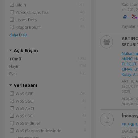
191
Radiation
Bildiri
cilt.201,
46
Yüksek Lisans Tezi
42
Lisans Ders
Yayınlar
36
Kitapta Bölüm
daha fazla
ARTIFI
SECURI
Açık Erişim
Muhammed
1032
Tümü
AKINCI H
TURGUT
,
794
Hayır
ÇINAR
,
Em
135
Evet
Kolay
,
Ah
ARTIFICI
Veritabanı
SECURITY
2025
296
WoS SCIE
Araştırma
44
WoS SSCI
Araştırm
1
WoS AHCI
43
İnovas
WoS ESCI
7
WoS Bildiriler
PELENK S.
9
WoS (Scopus Indeksinde
SAADET EL
Uygulamal