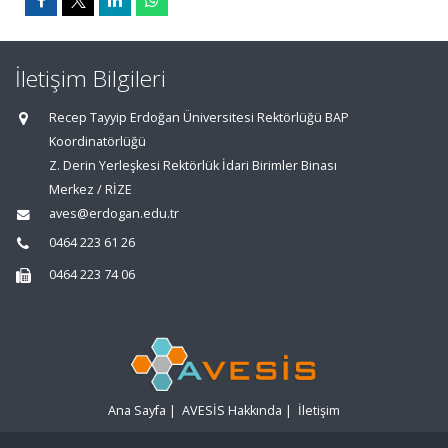
İletişim Bilgileri
Recep Tayyip Erdoğan Üniversitesi Rektörlüğü BAP
Koordinatörlüğü
Z. Derin Yerleşkesi Rektörlük İdari Birimler Binası
Merkez / RİZE
aves@erdogan.edu.tr
0464 223 61 26
0464 223 74 06
Ana Sayfa
|
AVESİS Hakkında
|
İletişim