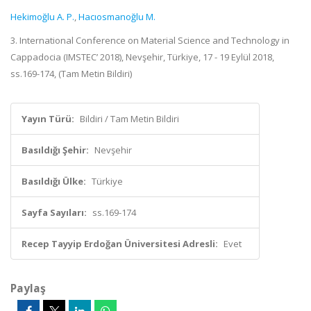
Hekimoğlu A. P.
,
Hacıosmanoğlu M.
3. International Conference on Material Science and Technology in
Cappadocia (IMSTEC’ 2018), Nevşehir, Türkiye, 17 - 19 Eylül 2018,
ss.169-174, (Tam Metin Bildiri)
Yayın Türü:
Bildiri / Tam Metin Bildiri
Basıldığı Şehir:
Nevşehir
Basıldığı Ülke:
Türkiye
Sayfa Sayıları:
ss.169-174
Recep Tayyip Erdoğan Üniversitesi Adresli:
Evet
Paylaş