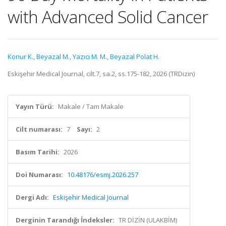
with Advanced Solid Cancer
Konur K.
,
Beyazal M.
,
Yazıcı M. M.
,
Beyazal Polat H.
Eskişehir Medical Journal, cilt.7, sa.2, ss.175-182, 2026 (TRDizin)
Yayın Türü:
Makale / Tam Makale
Cilt numarası:
7
Sayı:
2
Basım Tarihi:
2026
Doi Numarası:
10.48176/esmj.2026.257
Dergi Adı:
Eskişehir Medical Journal
Derginin Tarandığı İndeksler:
TR DİZİN (ULAKBİM)