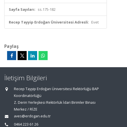
Sayfa Sayıları:
ss.175-182
Recep Tayyip Erdoğan Üniversitesi Adresli:
Evet
Paylaş
İletişim Bilgileri
Recep Tayyip Erdoğan Üniversitesi Rektörlüğü BAP
Koordinatörlüğü
Z. Derin Yerleşkesi Rektörlük İdari Birimler Binası
Merkez / RİZE
aves@erdogan.edu.tr
0464 223 61 26