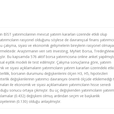
BİST yatırımcılarının mevcut yatırım kararları üzerinde etkili olup
yatırımcıların rasyonel olduğunu söylese de davranışsal finans yatırımcı
 çalışma, siyasi ve ekonomik gelişmelerin bireylerin rasyonel olmay
içermektedir. Araştırmanın veri seti Investing, MyNet Borsa, TredingView
ştir. Bu kapsamda 576 aktif borsa yatırımcısına online anket yapılmıştı
 eşitlik modeli ile test edilmiştir. Çalışma sonuçlarına göre, yatırım
k ve siyasi açıklamaların yatırımcıların yatırım kararları üzerindeki etki
terlilik, borsanın durumunu değişkenlerini ölçen H3, H5, hipotezleri
rlik değişkenlerinin yatırımcı davranışını önemli ölçüde etkilemediği 
şmaları ile ekonomik ve siyasi açıklamaların yatırımcıların hisse senedi
 olduğu sonucu ortaya çıkmıştır. Bu üç değişkenden yatırımcıların yatırı
çıklamalar (0.432) değişkeni olmuş ardından seçim ve başkanlık
iyelerinin (0.130) olduğu anlaşılmıştır.