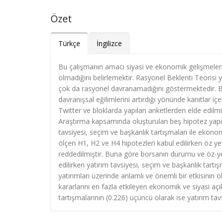
Özet
Türkçe
İngilizce
Bu çalışmanın amacı siyasi ve ekonomik gelişmelerin 
olmadığını belirlemektir. Rasyonel Beklenti Teorisi 
çok da rasyonel davranamadığını göstermektedir. Bu
davranışsal eğilimlerini artırdığı yönünde kanıtlar 
Twitter ve bloklarda yapılan anketlerden elde edilmi
Araştırma kapsamında oluşturulan beş hipotez yapısal
tavsiyesi, seçim ve başkanlık tartışmaları ile ekonomi
ölçen H1, H2 ve H4 hipotezleri kabul edilirken öz ye
reddedilmiştir. Buna göre borsanın durumu ve öz-yete
edilirken yatırım tavsiyesi, seçim ve başkanlık tartı
yatırımları üzerinde anlamlı ve önemli bir etkisinin
kararlarını en fazla etkileyen ekonomik ve siyasi a
tartışmalarının (0.226) üçüncü olarak ise yatırım tavs