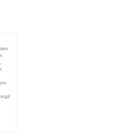
ların
an
,
r.
sini
tespit
m