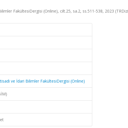
ilimler FakültesiDergisi (Online), cilt.25, sa.2, ss.511-538, 2023 (TRDiz
isadi ve İdari Bilimler FakültesiDergisi (Online)
BİM)
et