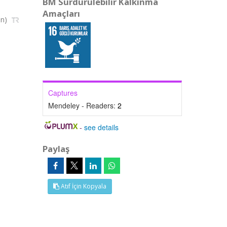
BM Sürdürülebilir Kalkınma
Amaçları
in)
Captures
Mendeley - Readers:
2
-
see details
Paylaş
Atıf İçin Kopyala