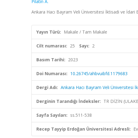
Pilatin A.
Ankara Hacı Bayram Veli Üniversitesi İktisadi ve İdari B
Yayın Türü:
Makale / Tam Makale
Cilt numarası:
25
Sayı:
2
Basım Tarihi:
2023
Doi Numarası:
10.26745/ahbvuibfd.1179683
Dergi Adı:
Ankara Hacı Bayram Veli Üniversitesi İkt
Derginin Tarandığı İndeksler:
TR DİZİN (ULAK
Sayfa Sayıları:
ss.511-538
Recep Tayyip Erdoğan Üniversitesi Adresli:
Ev