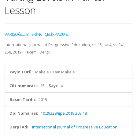
Lesson
VARIŞOĞLU B.
,
EKİNCİ ÇELİKPAZU E.
International Journal of Progressive Education, cilt.15, sa.4, ss.241-
258, 2019 (Hakemli Dergi)
Yayın Türü:
Makale / Tam Makale
Cilt numarası:
15
Sayı:
4
Basım Tarihi:
2019
Doi Numarası:
10.29329/ijpe.2019.203.18
Dergi Adı:
International Journal of Progressive Education