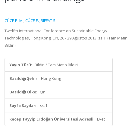
CÜCE P. M.
,
CÜCE E.
,
RIFFAT S.
Twelfth International Conference on Sustainable Energy
Technologies, Hong Kong, Çin, 26 - 29 Ağustos 2013, ss.1, (Tam Metin
Bildiri)
Yayın Türü:
Bildiri / Tam Metin Bildiri
Basıldığı Şehir:
Hong Kong
Basıldığı Ülke:
Çin
Sayfa Sayıları:
ss.1
Recep Tayyip Erdoğan Üniversitesi Adresli:
Evet