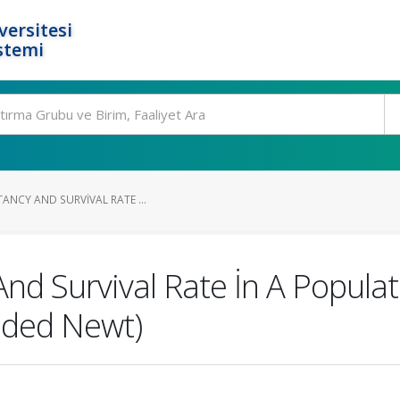
ersitesi
stemi
TANCY AND SURVIVAL RATE ...
 And Survival Rate İn A Popul
nded Newt)