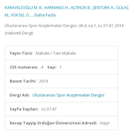
KARAVELİOĞLU M. B.
,
HARMANCI H.
,
ALTINOK B.
,
ŞENTÜRK A.
,
GÜLAÇ
M.
,
YÜKSEL O.
,
...Daha Fazla
Uluslararası Spor Araştırmaları Dergisi, cilt.4, sa.1, ss.37-47, 2014
(Hakemli Dergi)
Yayın Türü:
Makale / Tam Makale
Cilt numarası:
4
Sayı:
1
Basım Tarihi:
2014
Dergi Adı:
Uluslararası Spor Araştırmaları Dergisi
Sayfa Sayıları:
ss.37-47
Recep Tayyip Erdoğan Üniversitesi Adresli:
Hayır