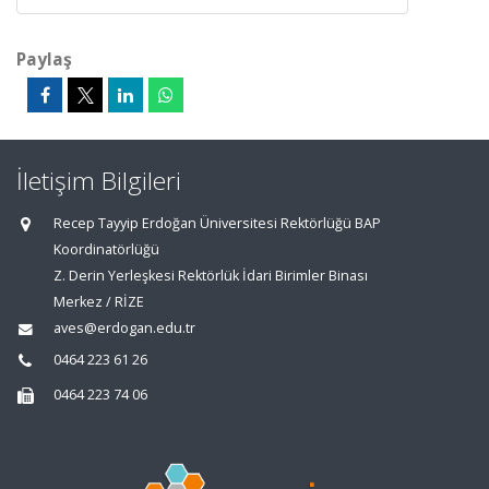
Paylaş
İletişim Bilgileri
Recep Tayyip Erdoğan Üniversitesi Rektörlüğü BAP
Koordinatörlüğü
Z. Derin Yerleşkesi Rektörlük İdari Birimler Binası
Merkez / RİZE
aves@erdogan.edu.tr
0464 223 61 26
0464 223 74 06