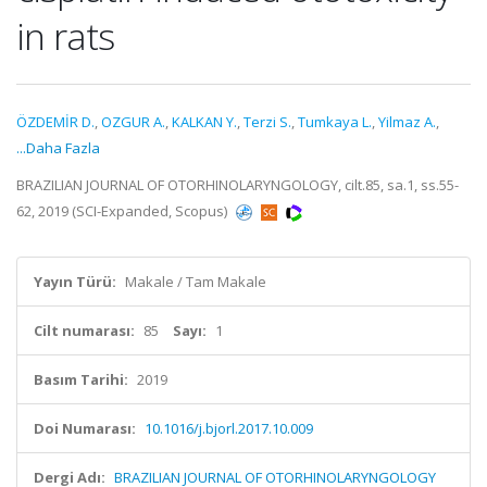
in rats
ÖZDEMİR D.
,
OZGUR A.
,
KALKAN Y.
,
Terzi S.
,
Tumkaya L.
,
Yilmaz A.
,
...Daha Fazla
BRAZILIAN JOURNAL OF OTORHINOLARYNGOLOGY, cilt.85, sa.1, ss.55-
62, 2019 (SCI-Expanded, Scopus)
Yayın Türü:
Makale / Tam Makale
Cilt numarası:
85
Sayı:
1
Basım Tarihi:
2019
Doi Numarası:
10.1016/j.bjorl.2017.10.009
Dergi Adı:
BRAZILIAN JOURNAL OF OTORHINOLARYNGOLOGY