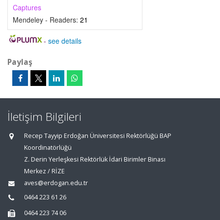
Captures
Mendeley - Readers:
21
-
see details
Paylaş
İletişim Bilgileri
Recep Tayyip Erdoğan Üniversitesi Rektörlüğü BAP
Koordinatörlüğü
Z. Derin Yerleşkesi Rektörlük İdari Birimler Binası
Merkez / RİZE
aves@erdogan.edu.tr
0464 223 61 26
0464 223 74 06