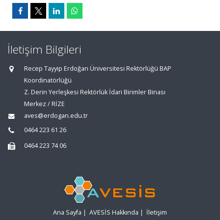
İletişim Bilgileri
Recep Tayyip Erdoğan Üniversitesi Rektörlüğü BAP
Koordinatörlüğü
Z. Derin Yerleşkesi Rektörlük İdari Birimler Binası
Merkez / RİZE
aves@erdogan.edu.tr
0464 223 61 26
0464 223 74 06
Ana Sayfa
|
AVESİS Hakkında
|
İletişim