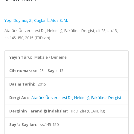
Yeşil Duymuş Z.
,
Caglar İ.
,
Ates S. M.
Atatürk Üniversitesi Diş Hekimliği Fakültesi Dergisi, cilt.25, sa.13,
ss.145-150, 2015 (TRDizin)
Yayın Türü:
Makale / Derleme
Cilt numarası:
25
Sayı:
13
Basım Tarihi:
2015
Dergi Adı:
Atatürk Üniversitesi Diş Hekimliği Fakültesi Dergisi
Derginin Tarandığı İndeksler:
TR DİZİN (ULAKBİM)
Sayfa Sayıları:
ss.145-150