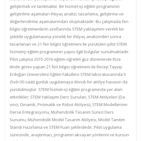
geliştirmek ve tanıtmaktır. Bir hizmet-içi eğitim programının
geliştirilme aşamaları ihtiyaç analizi, tasarlama, geliştirme ve
değerlendirme aşamalarından oluşmaktadır. Bu çalışmada fen
bilgisi öğretmenlerin sınıflarında STEM yaklaşımını verimli bir
şekilde uygulamasına yönelik bir ihtiyaç analizinden sonra
tasarlanan ve 21 fen bilgisi öğretmeni ile yürütülen pilot STEM
hizmetiçi eğitim programının yapısı ilgili bulgular sunulmaktadır.
Pilot çalışma 2015-2016 eğitim-öğretim güz döneminde Rize
ilinde görev yapan 21 fen bilgisi öğretmeni ile Recep Tayyip
Erdoğan Üniversitesi Eğitim Fakültesi STEM laboratuvarında 5
(5x6=30 saat) günlük uygulamaya dönük bir atölye havasın da
yürütülmüştür. STEM hizmet-içi eğitim programında yer alan
etkinlikler; STEM Yaklaşımı Ders Sunuları, STEM Atölyeleri (Da
vinci, Dinamik, Pnömatik ve Robot Atölyesi), STEM Modellerinin
Derse Entegrasyonu, Mühendislik Tasarım Süreci Ders
Sunumu, Mühendislik Model Tasarım Atölyesi, Model Tanıtım
Standı Hazırlama ve STEM Fuarı şeklindedir. Pilot uygulama
sürecinde, araştırmacı, programın aksayan yönlerini ve kursun