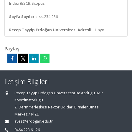
Index (ESCI), Scopus
Sayfa Sayıları:
ss.234-236
Recep Tayyip Erdoğan Üniversitesi Adresli:
Hayır
Paylaş
İletişim Bilgileri
Recep Tayyip Erdoğan Üniversitesi Rektörlüğü BAP
Koordinatörlüğü
Z. Derin Yerleşkesi Rektörlük İdari Birimler Binası
Merkez / RİZE
aves@erdogan.edu.tr
0464 223 61 26