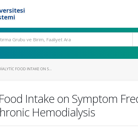
ersitesi
stemi
IALYTIC FOOD INTAKE ON S...
c Food Intake on Symptom Fre
hronic Hemodialysis