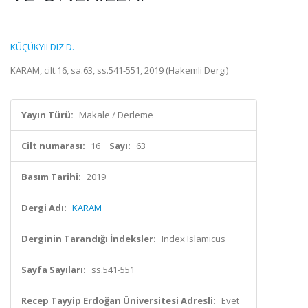
KÜÇÜKYILDIZ D.
KARAM, cilt.16, sa.63, ss.541-551, 2019 (Hakemli Dergi)
Yayın Türü:
Makale / Derleme
Cilt numarası:
16
Sayı:
63
Basım Tarihi:
2019
Dergi Adı:
KARAM
Derginin Tarandığı İndeksler:
Index Islamicus
Sayfa Sayıları:
ss.541-551
Recep Tayyip Erdoğan Üniversitesi Adresli:
Evet