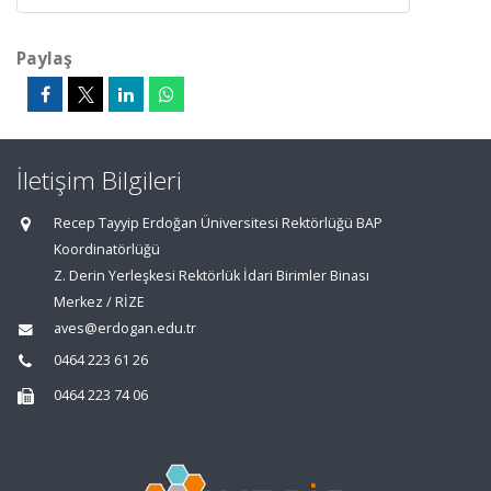
Paylaş
İletişim Bilgileri
Recep Tayyip Erdoğan Üniversitesi Rektörlüğü BAP
Koordinatörlüğü
Z. Derin Yerleşkesi Rektörlük İdari Birimler Binası
Merkez / RİZE
aves@erdogan.edu.tr
0464 223 61 26
0464 223 74 06