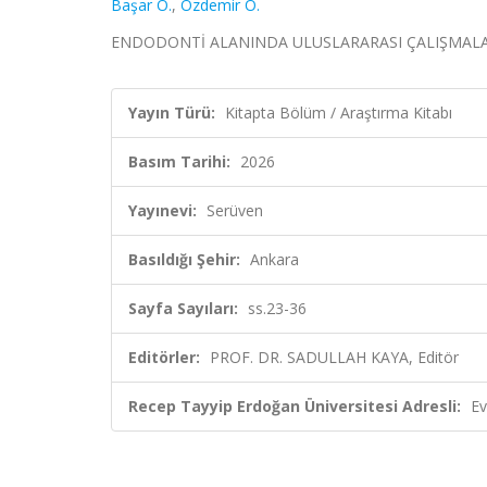
Başar Ö.
,
Özdemir Ö.
ENDODONTİ ALANINDA ULUSLARARASI ÇALIŞMALAR, PR
Yayın Türü:
Kitapta Bölüm / Araştırma Kitabı
Basım Tarihi:
2026
Yayınevi:
Serüven
Basıldığı Şehir:
Ankara
Sayfa Sayıları:
ss.23-36
Editörler:
PROF. DR. SADULLAH KAYA, Editör
Recep Tayyip Erdoğan Üniversitesi Adresli:
Ev