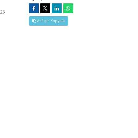
026
Atıf İçin Kopyala