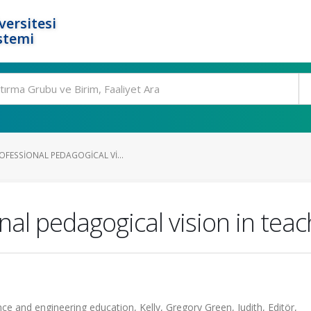
ersitesi
stemi
OFESSIONAL PEDAGOGICAL VI...
nal pedagogical vision in tea
ce and engineering education, Kelly, Gregory Green, Judith, Editör,