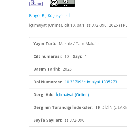
Bingöl B.
,
Küçükyıldız İ.
İçtimaiyat (Online), cilt.10, sa.1, ss.372-390, 2026 (TR
Yayın Türü:
Makale / Tam Makale
Cilt numarası:
10
Sayı:
1
Basım Tarihi:
2026
Doi Numarası:
10.33709/ictimaiyat.1835273
Dergi Adı:
İçtimaiyat (Online)
Derginin Tarandığı İndeksler:
TR DİZİN (ULAK
Sayfa Sayıları:
ss.372-390