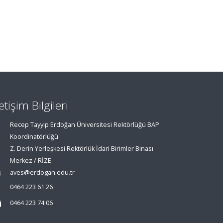
letişim Bilgileri
Recep Tayyip Erdoğan Üniversitesi Rektörlüğü BAP
Koordinatörlüğü
Z. Derin Yerleşkesi Rektörlük İdari Birimler Binası
Merkez / RİZE
aves@erdogan.edu.tr
0464 223 61 26
0464 223 74 06