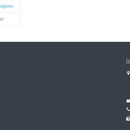
ksiyonu
et
İ