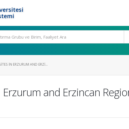
ersitesi
stemi
ITES IN ERZURUM AND ERZI...
n Erzurum and Erzincan Regio